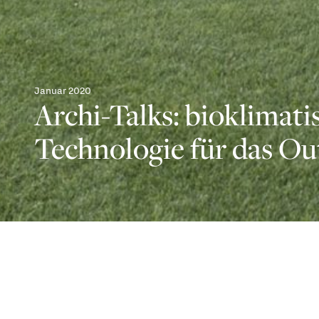
Januar 2020
Archi-Talks: bioklimati
Technologie für das O
Essentielles Design und e
das Außenambiente das g