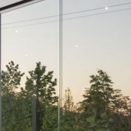
n dar?
*
signer/Architekt
Privat
Händle
g?
*