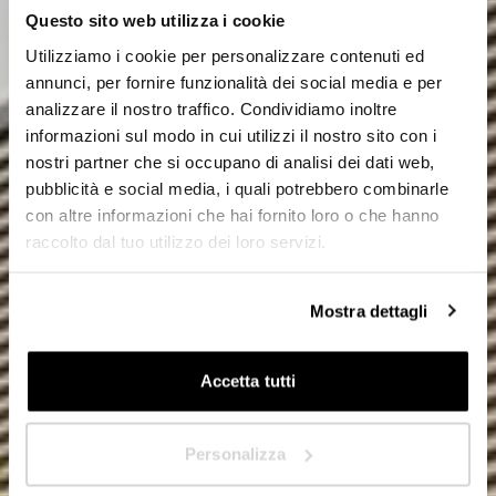
HoReCa
Questo sito web utilizza i cookie
Utilizziamo i cookie per personalizzare contenuti ed
Designer/Architekt
annunci, per fornire funzionalità dei social media e per
analizzare il nostro traffico. Condividiamo inoltre
Privat
informazioni sul modo in cui utilizzi il nostro sito con i
nostri partner che si occupano di analisi dei dati web,
Händler
pubblicità e social media, i quali potrebbero combinarle
con altre informazioni che hai fornito loro o che hanno
raccolto dal tuo utilizzo dei loro servizi.
In welchem Land sind Sie ansässig?
*
Mostra dettagli
Accetta tutti
Nächste
Personalizza