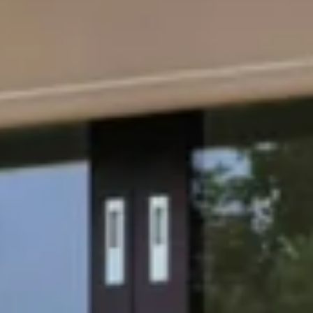
n dar?
*
signer/Architekt
Privat
Händle
g?
*