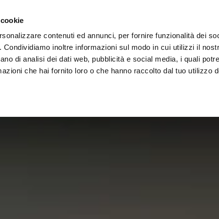
Vai al contenuto principale
T-Square
rnehmen
Architekten Bereich
Verkaufsstellen
 cookie
rsonalizzare contenuti ed annunci, per fornire funzionalità dei so
o. Condividiamo inoltre informazioni sul modo in cui utilizzi il nostr
ano di analisi dei dati web, pubblicità e social media, i quali pot
azioni che hai fornito loro o che hanno raccolto dal tuo utilizzo de