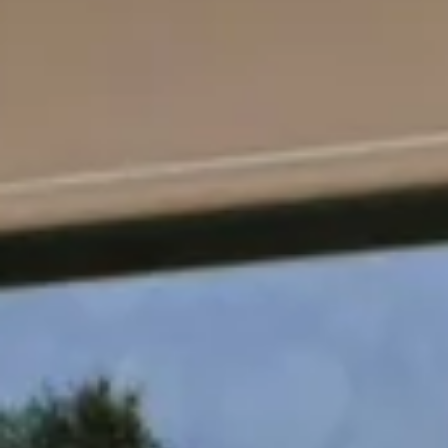
Welches Profil stellt Sie am beste
HoReCa
De
In welchem Land sind Sie ansässi