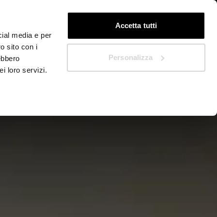
DE
Schnellstart
Accetta tutti
cial media e per
o sito con i
Personalizza
rebbero
i loro servizi.