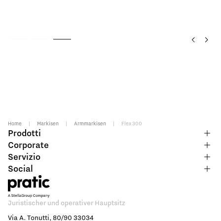
Home
|
Markisen
|
Armmarkisen
|
Flex 300
Prodotti
Corporate
Servizio
Social
Juristischer und operativer Hauptsitz
Via A. Tonutti, 80/90 33034