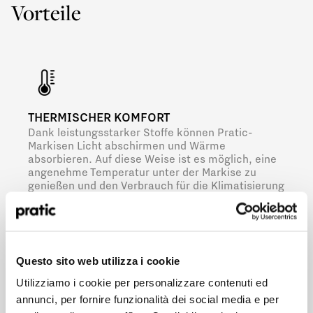
Vorteile
THERMISCHER KOMFORT
Dank leistungsstarker Stoffe können Pratic-
Markisen Licht abschirmen und Wärme
absorbieren. Auf diese Weise ist es möglich, eine
angenehme Temperatur unter der Markise zu
genießen und den Verbrauch für die Klimatisierung
der Außenbereiche zu reduzieren.
Welches Profil stellt Sie am besten dar?
*
HoReCa
Questo sito web utilizza i cookie
Utilizziamo i cookie per personalizzare contenuti ed
MAßANFERTIGUNG
Designer/Architekt
annunci, per fornire funzionalità dei social media e per
Jede Markise von Pratic ist ein Unikat, das auf die