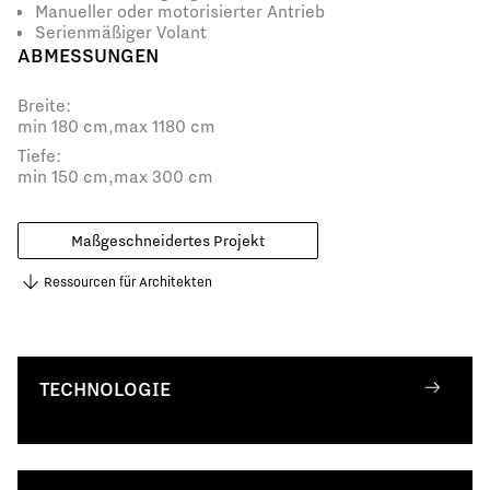
Manueller oder motorisierter Antrieb
Serienmäßiger Volant
ABMESSUNGEN
Breite:
min 180 cm,
max 1180 cm
Tiefe:
min 150 cm,
max 300 cm
Maßgeschneidertes Projekt
Ressourcen für Architekten
TECHNOLOGIE