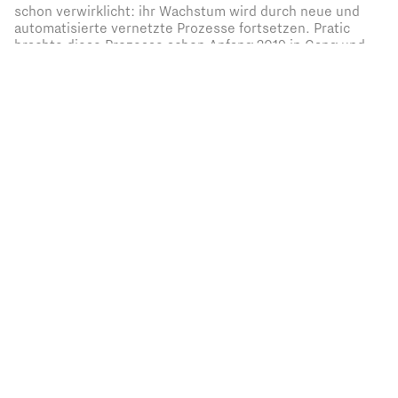
schon verwirklicht: ihr Wachstum wird durch neue und
automatisierte vernetzte Prozesse fortsetzen. Pratic
brachte diese Prozesse schon Anfang 2019 in Gang und
wird sie in diesen Wochen vollenden.
Die Leistungsfähigkeit von Pratic bietet – jetzt erst Recht
– Produkte und Dienste an, die die Bedürfnisse von
Kunden vollkommen entsprechen. Somit werden die
Produktivität und die Umweltbelastung verbessert, um
das Ziel der Klimaneutralität zu erreichen, wie z.B. bei
ihrer Lackiererei, eine von der innovativsten
internationalen Abteilungen.
LACKIERUNG IN DER SMART FACTORY PRATIC
Die Innovation 4.0 zeichnet sich durch die Fähigkeit aus,
die Technologie mit der Produktionskette und Personen
zu integrieren: das Ergebnis ist ein qualitativer Sprung in
der Produktion, des Services und der Arbeitsumwelt.
Dank der Entwicklung und der Innovation, die das digitale