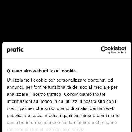
Welches Profil stellt Sie am besten dar?
*
HoReCa
Questo sito web utilizza i cookie
Designer/Architekt
Utilizziamo i cookie per personalizzare contenuti ed
annunci, per fornire funzionalità dei social media e per
Privat
analizzare il nostro traffico. Condividiamo inoltre
informazioni sul modo in cui utilizzi il nostro sito con i
Händler
nostri partner che si occupano di analisi dei dati web,
pubblicità e social media, i quali potrebbero combinarle
con altre informazioni che hai fornito loro o che hanno
raccolto dal tuo utilizzo dei loro servizi.
In welchem Land sind Sie ansässig?
*