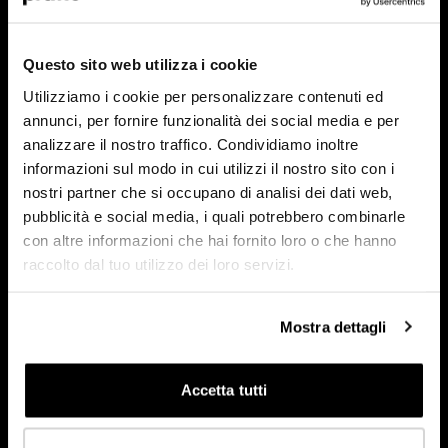
Welches Profil stellt Sie am besten dar?
*
HoReCa
Questo sito web utilizza i cookie
Utilizziamo i cookie per personalizzare contenuti ed
Designer/Architekt
annunci, per fornire funzionalità dei social media e per
analizzare il nostro traffico. Condividiamo inoltre
Privat
informazioni sul modo in cui utilizzi il nostro sito con i
nostri partner che si occupano di analisi dei dati web,
Händler
pubblicità e social media, i quali potrebbero combinarle
con altre informazioni che hai fornito loro o che hanno
raccolto dal tuo utilizzo dei loro servizi.
In welchem Land sind Sie ansässig?
*
Mostra dettagli
Accetta tutti
Nächste