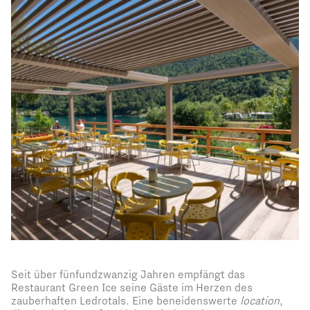
Seit über fünfundzwanzig Jahren empfängt das
Restaurant Green Ice seine Gäste im Herzen des
zauberhaften Ledrotals. Eine beneidenswerte
location
,