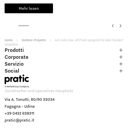
Mehr lesen
Home
|
Outdoor-Projekte
|
Am Ledro See, elf Pratic pergolen für über hundert
sitzplätze
Prodotti
Corporate
Servizio
Social
Juristischer und operativer Hauptsitz
Via A. Tonutti, 80/90 33034
Fagagna - Udine
+39 0432 638311
pratic@pratic.it