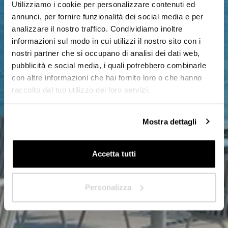
Utilizziamo i cookie per personalizzare contenuti ed
Designer/Architekt
Designer/Architekt
annunci, per fornire funzionalità dei social media e per
analizzare il nostro traffico. Condividiamo inoltre
Privat
Privat
informazioni sul modo in cui utilizzi il nostro sito con i
nostri partner che si occupano di analisi dei dati web,
Händler
Händler
pubblicità e social media, i quali potrebbero combinarle
con altre informazioni che hai fornito loro o che hanno
raccolto dal tuo utilizzo dei loro servizi.
In welchem Land sind Sie ansässig?
In welchem Land sind Sie ansässig?
*
*
Mostra dettagli
Accetta tutti
Nächste
Nächste
Personalizza