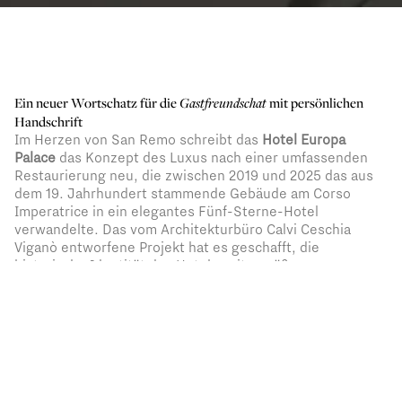
Ein neuer Wortschatz für die
Gastfreundschat
mit persönlichen
Handschrift
Im Herzen von San Remo schreibt das
Hotel Europa
Palace
das Konzept des Luxus nach einer umfassenden
Restaurierung neu, die zwischen 2019 und 2025 das aus
dem 19. Jahrhundert stammende Gebäude am Corso
Imperatrice in ein elegantes Fünf-Sterne-Hotel
verwandelte. Das vom Architekturbüro Calvi Ceschia
Viganò entworfene Projekt hat es geschafft, die
historische Identität des Hotels zeitgemäß neu zu
interpretieren und dabei eine leichte und schlichte
architektonische Formensprache einzuführen. Das
Herzstück des Projekts ist die
Dachterrasse mit
Meerblick
, auf der sich heute eine Cocktailbar, ein
Loungebereich und ein auch für externe Gäste geöffnetes
Restaurant befinden: ein neues
Gastfreundschaftserlebnis mit unformellem Stil und