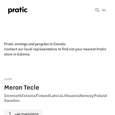
Vai al contenuto principale
Pratic awnings and pergolas in Estonia
Contact our local representative to find out your nearest Pratic
store in Estonia.
AGENT
Meron Tecle
Denmark
Estonia
Finland
Latvia
Lithuania
Norway
Poland
Sweden
+46 704051505