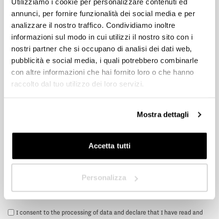
Utilizziamo i cookie per personalizzare contenuti ed
disposal to guide you in designing the ideal screening and
HoReCa
devising customised and functional solutions. Fill out the form
annunci, per fornire funzionalità dei social media e per
today to receive more information or to be contacted by a Pratic
analizzare il nostro traffico. Condividiamo inoltre
Designer/Planner
representative.
informazioni sul modo in cui utilizzi il nostro sito con i
nostri partner che si occupano di analisi dei dati web,
Private
pubblicità e social media, i quali potrebbero combinarle
HoReCa
con altre informazioni che hai fornito loro o che hanno
Dealer
raccolto dal tuo utilizzo dei loro servizi.
Designer/Planner
Private
Mostra dettagli
Next
Dealer
Accetta tutti
Personalizza
I consent to the processing of data and declare that I have read and