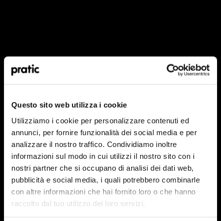
¿Qué perfil le representa mejor?
*
HoReCa
Questo sito web utilizza i cookie
Utilizziamo i cookie per personalizzare contenuti ed
Proyectista/Arquitecto
annunci, per fornire funzionalità dei social media e per
analizzare il nostro traffico. Condividiamo inoltre
Privado
informazioni sul modo in cui utilizzi il nostro sito con i
nostri partner che si occupano di analisi dei dati web,
Distribuidor
pubblicità e social media, i quali potrebbero combinarle
con altre informazioni che hai fornito loro o che hanno
raccolto dal tuo utilizzo dei loro servizi.
¿En qué país se encuentra?
*