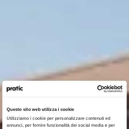
¿Qué perfil le representa mejor?
*
HoReCa
Questo sito web utilizza i cookie
Utilizziamo i cookie per personalizzare contenuti ed
Proyectista/Arquitecto
annunci, per fornire funzionalità dei social media e per