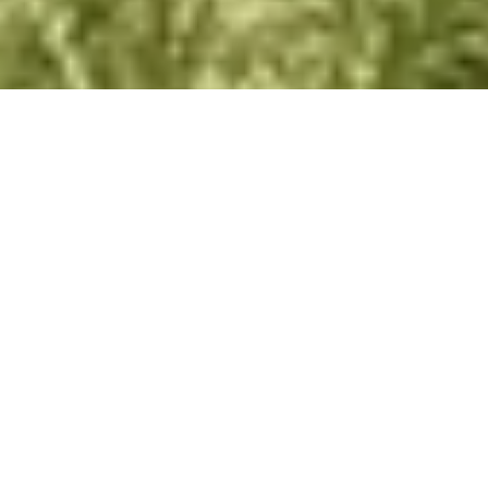
TOLDOS DE BRAZOS
Diseño que protege del sol, de forma exclusiva
Exponerse a la luz natural se convierte en un gesto de
bienestar con la protección de T-Hide, el toldo de brazos
extensibles con caja de aluminio. El sistema de tensado
de los brazos genera amplias superficies de sombra, que
se vuelven aún más cómodas y privadas gracias al
saledizo motorizado contenido en el frontal. Existe una
amplia selección de tejidos: desde modelos filtrantes
hasta venecianas e impermeables, siempre de muy alto
rendimiento. Y por la noche, el encanto del exterior
aumenta, con la luz regulable de los ledes integrables en