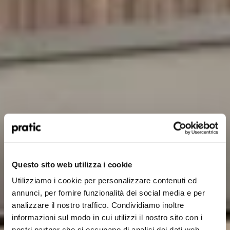
¿Qué perfil le representa mejor?
*
HoReCa
Questo sito web utilizza i cookie
Utilizziamo i cookie per personalizzare contenuti ed
Proyectista/Arquitecto
annunci, per fornire funzionalità dei social media e per
analizzare il nostro traffico. Condividiamo inoltre
Privado
informazioni sul modo in cui utilizzi il nostro sito con i
nostri partner che si occupano di analisi dei dati web,