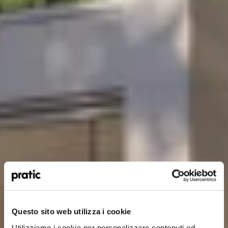
¿Qué perfil le representa mejor?
*
HoReCa
Questo sito web utilizza i cookie
Utilizziamo i cookie per personalizzare contenuti ed