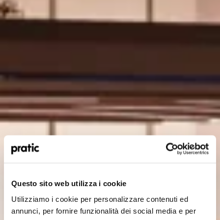
¿Qué perfil le representa mejor?
*
HoReCa
Questo sito web utilizza i cookie
Utilizziamo i cookie per personalizzare contenuti ed
Proyectista/Arquitecto
annunci, per fornire funzionalità dei social media e per