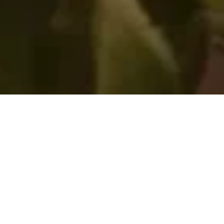
Exterior perfecto, desde la base
Un oasis particular de confort al aire libre, en cualquier
lugar. Las plataformas Pratic permiten crear un suelo
exterior funcional y personalizado, incluso donde el
terreno es irregular. En un centro histórico o en el
corazón de la naturaleza, la terraza se vuelve aún más
acogedora y totalmente reversible.