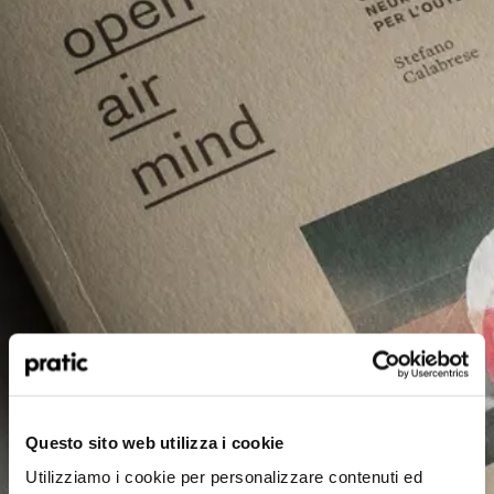
¿Qué perfil le representa mejor?
*
HoReCa
Questo sito web utilizza i cookie
Utilizziamo i cookie per personalizzare contenuti ed
Proyectista/Arquitecto