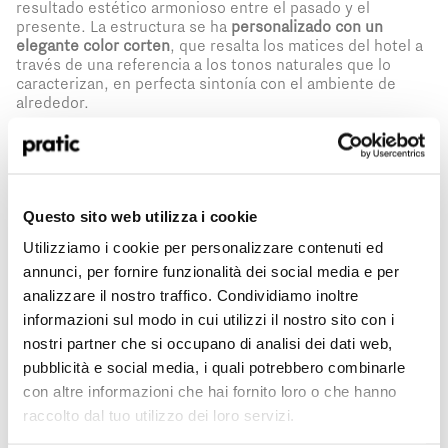
resultado estético armonioso entre el pasado y el
presente. La estructura se ha
personalizado con un
elegante color corten
, que resalta los matices del hotel a
través de una referencia a los tonos naturales que lo
caracterizan, en perfecta sintonía con el ambiente de
alrededor.
Con un perfil portante de sólo 32 centímetros, Rialto
¿Qué perfil le representa mejor?
*
enmarca discretamente la vista, ofreciendo protección y
preservando la sensación de inmersión en la naturaleza.
HoReCa
Questo sito web utilizza i cookie
Utilizziamo i cookie per personalizzare contenuti ed
Para garantizar el
máximo confort
en todas las estaciones,
Proyectista/Arquitecto
annunci, per fornire funzionalità dei social media e per
se han instalado sistemas de calefacción y refrigeración
con dos ventiloconvectores a los lados de las pérgolas.
analizzare il nostro traffico. Condividiamo inoltre
Privado
Esto ha transformado la terraza en un
espacio funcional
,
informazioni sul modo in cui utilizzi il nostro sito con i
además de sofisticado, que los huéspedes eligen vivir
nostri partner che si occupano di analisi dei dati web,
para un desayuno otoñal o una cena romántica junto al
Distribuidor
pubblicità e social media, i quali potrebbero combinarle
lago, en cualquier época del año.
con altre informazioni che hai fornito loro o che hanno
raccolto dal tuo utilizzo dei loro servizi.
¿En qué país se encuentra?
Project: Garden Living
*