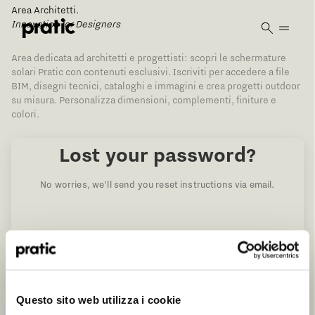
Vai al contenuto principale
Area Architetti.
Innovation for Designers
Area dedicata ad architetti e progettisti: scopri le schermature
solari Pratic con contenuti esclusivi. Iscriviti per accedere a file
BIM, disegni tecnici, cataloghi e immagini e crea progetti outdoor
su misura. Personalizza dimensioni, complementi, finiture e
colori.
Lost your password?
No worries, we’ll send you reset instructions via email.
Username or Email
Qual è il profilo che meglio ti rappresenta?
*
HoReCa
Questo sito web utilizza i cookie