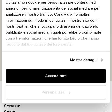
Utilizziamo i cookie per personalizzare contenuti ed
Designer/Progettista
annunci, per fornire funzionalità dei social media e per
analizzare il nostro traffico. Condividiamo inoltre
Privato
informazioni sul modo in cui utilizzi il nostro sito con i
nostri partner che si occupano di analisi dei dati web,
Rivenditore
pubblicità e social media, i quali potrebbero combinarle
con altre informazioni che hai fornito loro o che hanno
raccolto dal tuo utilizzo dei loro servizi.
In quale Paese ti trovi?
*
Mostra dettagli
Accetta tutti
Avanti
Home
|
Area riservata
Personalizza
Prodotti
Corporate
Servizio
Social