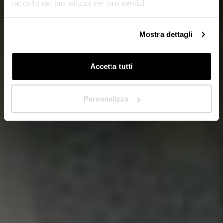
raccolto dal tuo utilizzo dei loro servizi.
In quale Paese ti trovi?
*
Mostra dettagli
Accetta tutti
Avanti
Personalizza