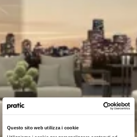
Qual è il profilo che meglio ti rappresenta?
*
HoReCa
Questo sito web utilizza i cookie