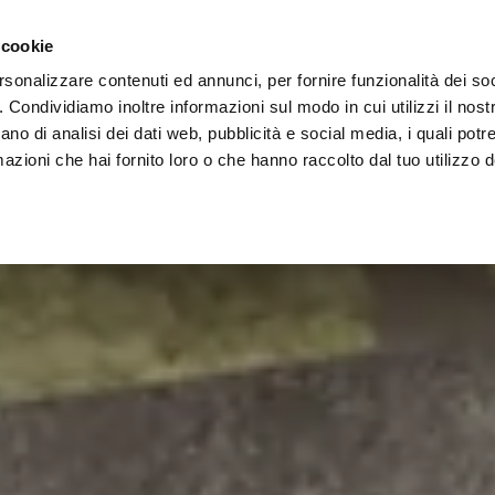
Vai al contenuto principale
rate
Area Architetti
Punti vendita
 cookie
rsonalizzare contenuti ed annunci, per fornire funzionalità dei so
cale
o. Condividiamo inoltre informazioni sul modo in cui utilizzi il nostr
ano di analisi dei dati web, pubblicità e social media, i quali pot
azioni che hai fornito loro o che hanno raccolto dal tuo utilizzo de