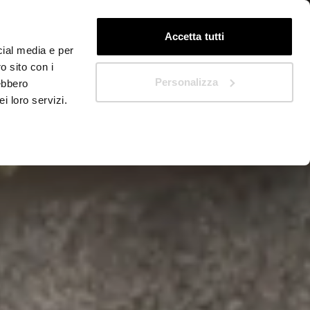
IT
Quickstart
Accetta tutti
cial media e per
o sito con i
Personalizza
rebbero
i loro servizi.