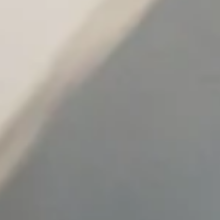
Qual è il profilo che meglio ti rapp
HoReCa
Des
In quale Paese ti trovi?
*