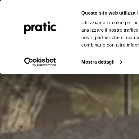
Tende da sole
Pergole
Tende da sole
Realizzazioni
Journal
Corpo
Questo sito web utilizza i
Utilizziamo i cookie per pe
a caduta verti
analizzare il nostro traffic
nostri partner che si occup
combinarle con altre inform
Mostra dettagli