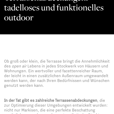
tadelloses und funktionelles
outdoor
Ob groß oder klein, die Terrasse bringt die Annehmlichkeit
des
open air
Lebens in jedes Stockwerk von Häusern und
Wohnungen. Ein wertvoller und facettenreicher Raum,
der leicht in einen zusätzlichen Außenraum umgewandelt
werden kann, der nach Ihren Bedürfnissen und Wünschen
genutzt werden kann.
In der Tat gibt es zahlreiche Terrassenabdeckungen
, die
zur Optimierung dieser Umgebungen entwickelt wurden:
nicht nur Markisen, die eine perfekte Beschattung