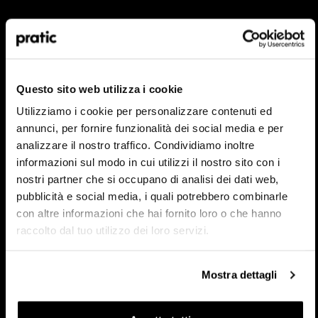
Welches Profil stellt Sie am besten dar?
*
HoReCa
Questo sito web utilizza i cookie
Designer/Architekt
Utilizziamo i cookie per personalizzare contenuti ed
annunci, per fornire funzionalità dei social media e per
Privat
analizzare il nostro traffico. Condividiamo inoltre
informazioni sul modo in cui utilizzi il nostro sito con i
Händler
nostri partner che si occupano di analisi dei dati web,
pubblicità e social media, i quali potrebbero combinarle
con altre informazioni che hai fornito loro o che hanno
In welchem Land sind Sie ansässig?
*
raccolto dal tuo utilizzo dei loro servizi.
Mostra dettagli
Nächste