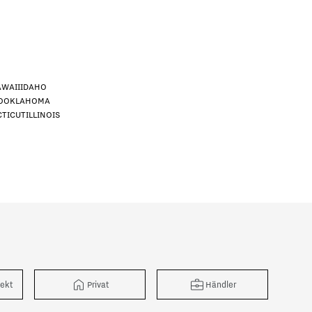
WAII
IDAHO
O
OKLAHOMA
TICUT
ILLINOIS
r
tekt
Privat
Händler