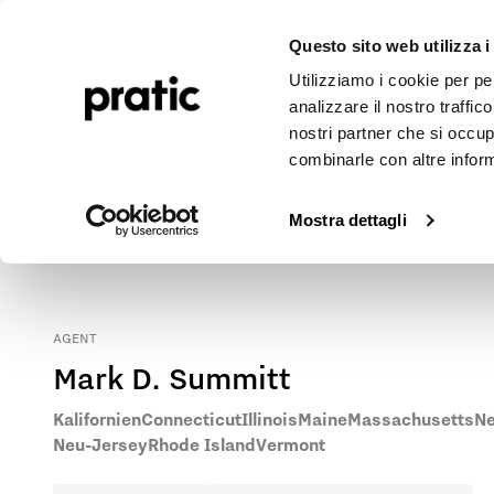
Pergolen
Markisen
Outdoor-Projekte
Journal
Unte
Questo sito web utilizza i
Utilizziamo i cookie per pe
analizzare il nostro traffic
nostri partner che si occup
combinarle con altre inform
Pratic Markisen und Pergolen in Illinois
Kontaktieren Sie unseren Vertreter vor Ort, um die nächstgelege
Mostra dettagli
AGENT
Mark D. Summitt
Kalifornien
Connecticut
Illinois
Maine
Massachusetts
N
Neu-Jersey
Rhode Island
Vermont