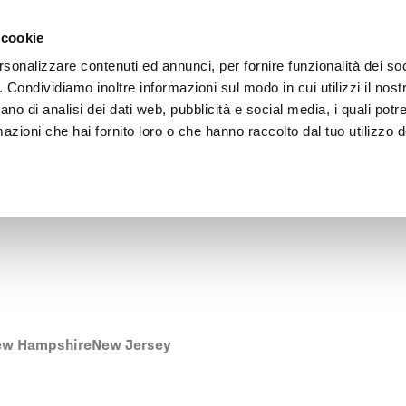
Vai al contenuto principale
rnehmen
Architekten Bereich
Verkaufsstellen
 cookie
rsonalizzare contenuti ed annunci, per fornire funzionalità dei so
o. Condividiamo inoltre informazioni sul modo in cui utilizzi il nostr
ano di analisi dei dati web, pubblicità e social media, i quali pot
azioni che hai fornito loro o che hanno raccolto dal tuo utilizzo de
ne Pratic-Verkaufsstelle in Illinois zu finden.
ew Hampshire
New Jersey