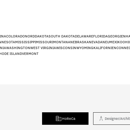
INA
COLORADO
NORDDAKOTA
SOUTH DAKOTA
DELAWARE
FLORIDA
GEORGIEN
HA
NNESOTA
MISSISSIPPI
MISSOURI
MONTANA
NEBRASKA
NEVADA
NEUMEXIKO
OHI
INIA
WASHINGTON
WEST VIRGINIA
WISCONSIN
WYOMING
KALIFORNIEN
CONNEC
HODE ISLAND
VERMONT
n dar?
*
signer/Architekt
Privat
Händle
g?
*
HoReCa
Designer/Archi