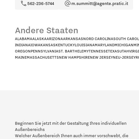
562-236-5744
m.summitt@agente.pratic.it
Andere Staaten
ALABAMA
ALASKA
ARIZONA
ARKANSAS
NORD CAROLINA
SOUTH CAROL
INDIANA
IOWA
KANSAS
KENTUCKY
LOUISIANA
MARYLAND
MICHIGAN
MI
OREGON
PENNSYLVANIA
ST. BARTHELEMY
TENNESSE
TEXAS
UTAH
VIRG
MAINE
MASSACHUSETTS
NEW HAMPSHIRE
NEW JERSEY
NEU-JERSEY
R
Welches Profil stellt Sie am beste
HoReCa
De
In welchem Land sind Sie ansässi
Beginnen Sie jetzt mit der Gestaltung Ihres individuellen
Außenbereichs
Welcher Außenbereich Ihnen auch immer vorschwebt, die