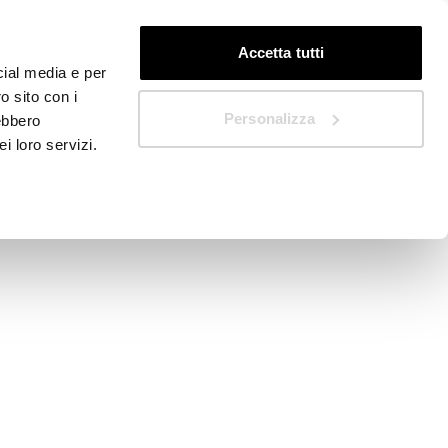
DE
Schnellstart
Accetta tutti
cial media e per
o sito con i
Personalizza
rebbero
i loro servizi.