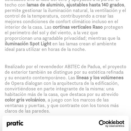
techo con
lamas de aluminio, ajustables hasta 140 grados
,
permite gestionar la iluminación natural, la ventilación y el
control de la temperatura, contribuyendo a crear las
mejores condiciones de confort climático incluso en el
interior de la casa. Las
cortinas verticales Raso
protegen
el perímetro del sol y del viento, a la vez que
proporcionan una agradable privacidad; mientras que la
iluminación Spot Light
en las lamas crean el ambiente
ideal para utilizar en horas de la noche.
Realizado por el revendedor ABITEC de Padua, el proyecto
de exterior también se distingue por su estética refinada
y su encanto contemporáneo. Las
líneas y los volúmenes
de Opera dialogan con la arquitectura de la edificación,
convirtiéndose en parte integrante de la misma: una
habitación más de la casa, que destaca por su atrevido
color gris volcánico
, a juego con los marcos de las
ventanas y puertas, y que contraste con los tonos más
claros de las paredes.
Un útlimo detalle, para nada accesorio, es la
domótica
¿Qué perfil le representa mejor?
*