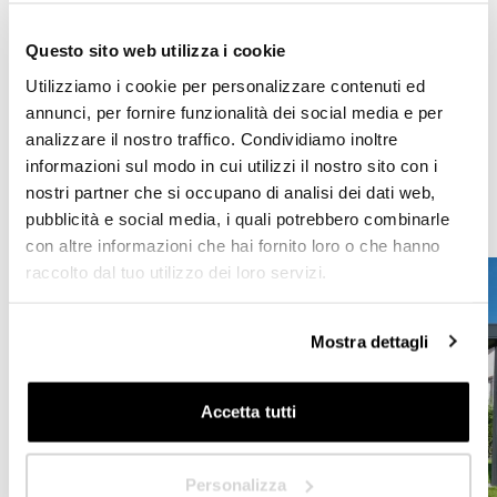
integrada
que permite manejar cada función de la pérgola
directamente desde el teléfono móvil y también a la
HoReCa
Questo sito web utilizza i cookie
distancia. Por último, los
sensores meteorológicos
para la
detección de la lluvia activan automáticamente la apertura
Utilizziamo i cookie per personalizzare contenuti ed
o el cierre de las lamas, para mayor seguridad contra los
Proyectista/Arquitecto
annunci, per fornire funzionalità dei social media e per
daños que pueda causar el mal tiempo.
analizzare il nostro traffico. Condividiamo inoltre
Privado
informazioni sul modo in cui utilizzi il nostro sito con i
Proyecto: ABITEC
nostri partner che si occupano di analisi dei dati web,
Photo: Flavio Graffi Fotograffia
Distribuidor
pubblicità e social media, i quali potrebbero combinarle
con altre informazioni che hai fornito loro o che hanno
raccolto dal tuo utilizzo dei loro servizi.
¿En qué país se encuentra?
*
Mostra dettagli
Accetta tutti
Siguiente
Personalizza