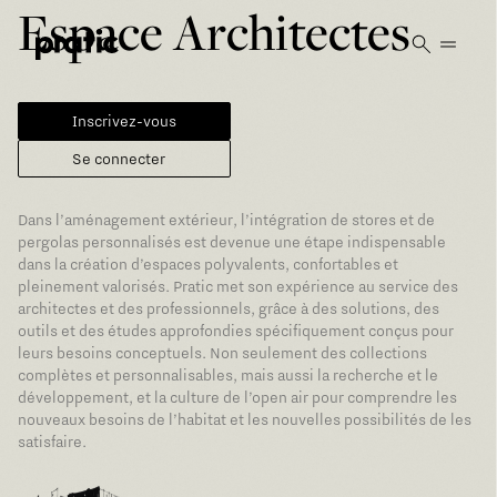
Vai al contenuto principale
Espace Architectes
Inscrivez-vous
Se connecter
Dans l’aménagement extérieur, l’intégration de stores et de
pergolas personnalisés est devenue une étape indispensable
dans la création d’espaces polyvalents, confortables et
pleinement valorisés. Pratic met son expérience au service des
architectes et des professionnels, grâce à des solutions, des
outils et des études approfondies spécifiquement conçus pour
leurs besoins conceptuels. Non seulement des collections
complètes et personnalisables, mais aussi la recherche et le
développement, et la culture de l’open air pour comprendre les
nouveaux besoins de l’habitat et les nouvelles possibilités de les
satisfaire.