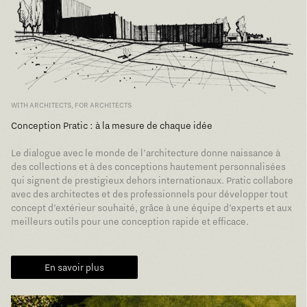
WITH ARCHITECTS, FOR ARCHITECTS
Conception Pratic : à la mesure de chaque idée
Le dialogue avec le monde de l’architecture donne naissance à
des collections et à des conceptions hautement personnalisées
qui signent de prestigieux dehors internationaux. Pratic collabore
avec des architectes et des professionnels pour développer tout
concept d’extérieur souhaité, grâce à une équipe d’experts et aux
meilleurs outils pour une conception rapide et efficace.
En savoir plus