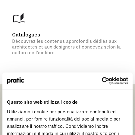
Catalogues
Découvrez les contenus approfondis dédiés aux
architectes et aux designers et concevez selon la
culture de l'air libre.
Quel est le profil qui vous correspond le mieux
RECHERCHE
?
*
Open Air Mind. Voici la forme de l’architecture idéale
Questo sito web utilizza i cookie
HoReCa
Lumière, couleur, formes, beauté, biophilie. Chacun de
Utilizziamo i cookie per personalizzare contenuti ed
ces éléments influence notre perception de l’espace et
Concepteur/Planificateur
annunci, per fornire funzionalità dei social media e per
notre bien-être psychophysique à en profiter. Chacun
analizzare il nostro traffico. Condividiamo inoltre
d’eux fait également l’objet d’autant d’études
neuroscientifiques menées par Pratic, aujourd’hui réunies
Particulier
informazioni sul modo in cui utilizzi il nostro sito con i