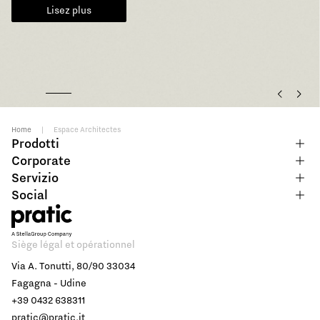
semblent représenter.
En savoir plus
Home
|
Espace Architectes
Prodotti
Corporate
Servizio
Social
Siège légal et opérationnel
Via A. Tonutti, 80/90 33034
Fagagna - Udine
+39 0432 638311
pratic@pratic.it