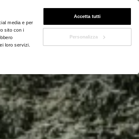
FR
Début rapide
Accetta tutti
cial media e per
o sito con i
Personalizza
rebbero
i loro servizi.