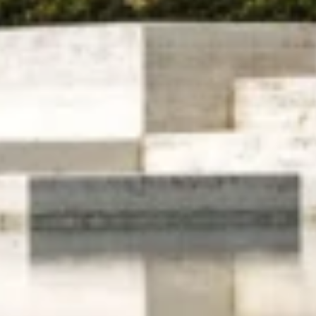
ond le mieux ?
*
epteur/Planificateur
Particulier
Distrib