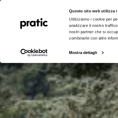
Découvrez no
Pergolas
Stores d’extérieur
Réalisations
Journal
E
Questo sito web utilizza i
Utilizziamo i cookie per pe
réalisations
analizzare il nostro traffic
nostri partner che si occup
combinarle con altre inform
Mostra dettagli