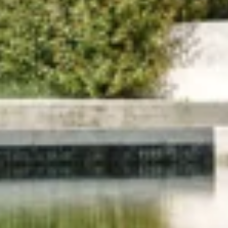
Quel est le profil qui vous corresp
HoReCa
Conc
Dans quel pays êtes-vous situé ?
*