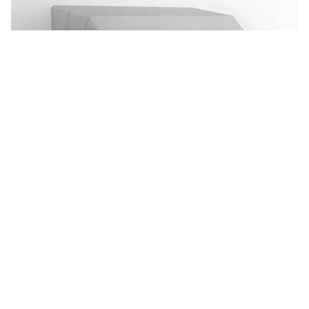
Ischia
Large et rationnel avec un design qui vous ramène
dans le passé. Ischia est le store corbeille en
aluminium idéale pour ceux qui souhaitent protéger
les surfaces vitrées et les balcons avec une protection
solaire au style unique.