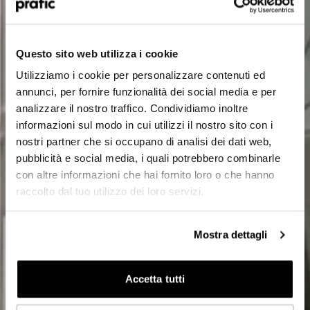
Quel est le profil qui vous correspond le mieux
?
*
Questo sito web utilizza i cookie
HoReCa
Utilizziamo i cookie per personalizzare contenuti ed
Concepteur/Planificateur
annunci, per fornire funzionalità dei social media e per
analizzare il nostro traffico. Condividiamo inoltre
Particulier
informazioni sul modo in cui utilizzi il nostro sito con i
nostri partner che si occupano di analisi dei dati web,
Distributeur
pubblicità e social media, i quali potrebbero combinarle
con altre informazioni che hai fornito loro o che hanno
raccolto dal tuo utilizzo dei loro servizi.
Dans quel pays êtes-vous situé ?
*
Mostra dettagli
Accetta tutti
Suivant