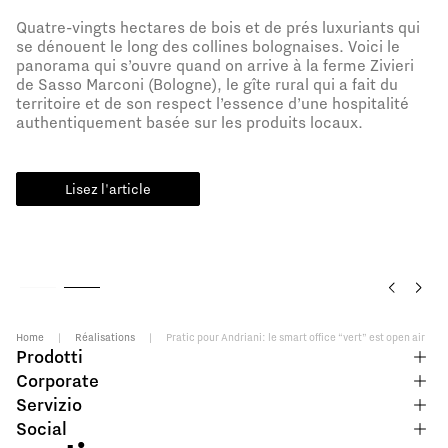
Quatre-vingts hectares de bois et de prés luxuriants qui
se dénouent le long des collines bolognaises. Voici le
panorama qui s’ouvre quand on arrive à la ferme Zivieri
de Sasso Marconi (Bologne), le gîte rural qui a fait du
territoire et de son respect l’essence d’une hospitalité
authentiquement basée sur les produits locaux.
Lisez l'article
Home
|
Réalisations
|
Pratic pour Andriani: le smart office “vert” est open air
Prodotti
Corporate
Servizio
Social