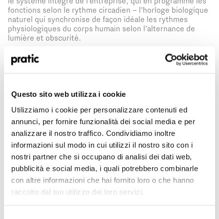
le système intégré de l’entreprise, qui en programme les
fonctions selon le rythme circadien – l’horloge biologique
naturel qui synchronise de façon idéale les rythmes
physiologiques du corps humain selon l’alternance de
lumière et obscurité.
Quel est le profil qui vous correspond le mieux
Les
Led Line
périmétriques e Spot Light ajustent ainsi
?
leur intensité selon les conditions météo externes et les
*
heures de la journée, pour garantir les meilleurs confort
et concentration.
Questo sito web utilizza i cookie
HoReCa
Utilizziamo i cookie per personalizzare contenuti ed
Concepteur/Planificateur
annunci, per fornire funzionalità dei social media e per
Le projet
open air
est enfin complété par
le choix de la
couleur
qui, au-delà de se marier parfaitement avec le
analizzare il nostro traffico. Condividiamo inoltre
site naturel et les teintes qui caractérisent le bâtiment,
Particulier
informazioni sul modo in cui utilizzi il nostro sito con i
cache un élément très important de respect de
nostri partner che si occupano di analisi dei dati web,
l’environnement. La nuance particulière de vert a été en
Distributeur
pubblicità e social media, i quali potrebbero combinarle
effet réalisée sur mesure par Pratic dans un système à
zéro émission et exclusivement avec l’utilisation de
con altre informazioni che hai fornito loro o che hanno
peintures atoxiques et non polluantes
certifiés
Qualicoat
raccolto dal tuo utilizzo dei loro servizi.
Seaside Classe 2
, qui garantissent une meilleure brillance
Dans quel pays êtes-vous situé ?
*
et de longue durée. De plus, les pergolas de l’entreprise
sont produites avec des processus durables et à l’aide de