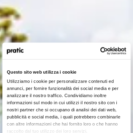
Quel est le profil qui vous correspond le mieux
?
*
Questo sito web utilizza i cookie
HoReCa
Utilizziamo i cookie per personalizzare contenuti ed
Concepteur/Planificateur
annunci, per fornire funzionalità dei social media e per
analizzare il nostro traffico. Condividiamo inoltre
Particulier
informazioni sul modo in cui utilizzi il nostro sito con i
nostri partner che si occupano di analisi dei dati web,
Distributeur
pubblicità e social media, i quali potrebbero combinarle
con altre informazioni che hai fornito loro o che hanno
raccolto dal tuo utilizzo dei loro servizi.