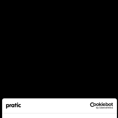
Quel est le profil qui vous correspond le mieux
?
*
HoReCa