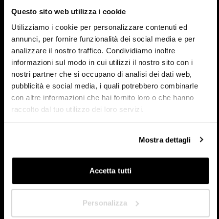
Questo sito web utilizza i cookie
Concepteur/Planificateur
Utilizziamo i cookie per personalizzare contenuti ed
annunci, per fornire funzionalità dei social media e per
Particulier
analizzare il nostro traffico. Condividiamo inoltre
informazioni sul modo in cui utilizzi il nostro sito con i
Distributeur
nostri partner che si occupano di analisi dei dati web,
pubblicità e social media, i quali potrebbero combinarle
con altre informazioni che hai fornito loro o che hanno
Dans quel pays êtes-vous situé ?
*
raccolto dal tuo utilizzo dei loro servizi.
Mostra dettagli
Accetta tutti
Suivant
Personalizza