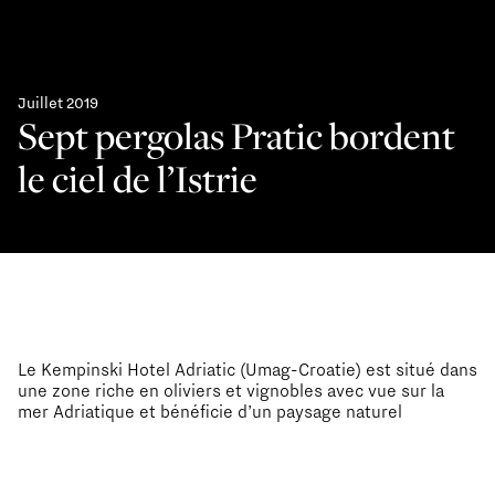
Juillet 2019
Sept pergolas Pratic bordent
le ciel de l’Istrie
Le Kempinski Hotel Adriatic (Umag-Croatie) est situé dans
une zone riche en oliviers et vignobles avec vue sur la
mer Adriatique et bénéficie d’un paysage naturel
extraordinaire. La décision de valoriser ce patrimoine –
sublimant ainsi l’offre d’un établissement 5 étoiles Golf &
Spa Resort – est à la base de la conception architecturale