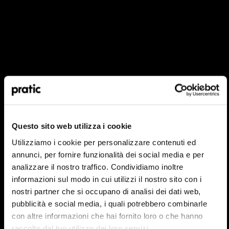
Quel est le profil qui vous correspond le mieux
?
*
HoReCa
Questo sito web utilizza i cookie
Utilizziamo i cookie per personalizzare contenuti ed
Concepteur/Planificateur
annunci, per fornire funzionalità dei social media e per
analizzare il nostro traffico. Condividiamo inoltre
Particulier
informazioni sul modo in cui utilizzi il nostro sito con i
nostri partner che si occupano di analisi dei dati web,
Distributeur
pubblicità e social media, i quali potrebbero combinarle
con altre informazioni che hai fornito loro o che hanno
raccolto dal tuo utilizzo dei loro servizi.