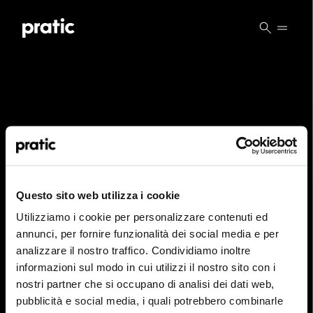
Vai al contenuto principale
Quel est le profil qui vous correspond le mieux
?
*
Questo sito web utilizza i cookie
HoReCa
Utilizziamo i cookie per personalizzare contenuti ed
PAGE NON TROUVÉE
Concepteur/Planificateur
annunci, per fornire funzionalità dei social media e per
analizzare il nostro traffico. Condividiamo inoltre
Particulier
informazioni sul modo in cui utilizzi il nostro sito con i
Vous pouvez redémarrer à partir de la page
nostri partner che si occupano di analisi dei dati web,
d'accueil et cliquer sur l'un des éléments du
Distributeur
pubblicità e social media, i quali potrebbero combinarle