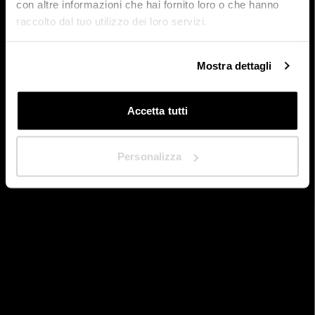
menu.
con altre informazioni che hai fornito loro o che hanno
raccolto dal tuo utilizzo dei loro servizi.
Dans quel pays êtes-vous situé ?
*
Mostra dettagli
Retour à la page d'accueil
Accetta tutti
Suivant
Personalizza