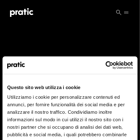
Vai al contenuto principale
Quel est le profil qui vous correspond le mieux
?
*
Questo sito web utilizza i cookie
HoReCa
Utilizziamo i cookie per personalizzare contenuti ed
PAGE NON TROUVÉE
Concepteur/Planificateur
annunci, per fornire funzionalità dei social media e per
analizzare il nostro traffico. Condividiamo inoltre
Particulier
informazioni sul modo in cui utilizzi il nostro sito con i
Vous pouvez redémarrer à partir de la page
nostri partner che si occupano di analisi dei dati web,
d'accueil et cliquer sur l'un des éléments du
Distributeur
pubblicità e social media, i quali potrebbero combinarle