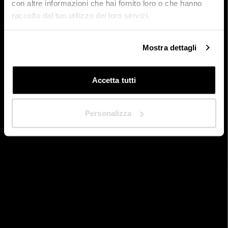
menu.
con altre informazioni che hai fornito loro o che hanno
raccolto dal tuo utilizzo dei loro servizi.
Dans quel pays êtes-vous situé ?
*
Mostra dettagli
Retour à la page d'accueil
Accetta tutti
Suivant
Personalizza