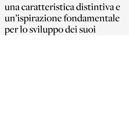
una caratteristica distintiva e
un’ispirazione fondamentale
per lo sviluppo dei suoi
prodotti.
Dalla collaborazione con architetti e designer nasce una
gamma di schermature che risponde alle più diverse
esigenze di progettazione, ma anche soluzioni
interamente su misura e realizzazioni ambiziose.
Sempre con il supporto dei professionisti Pratic e dei
migliori strumenti per la progettazione, disponibili in
qualsiasi momento nella propria area riservata.