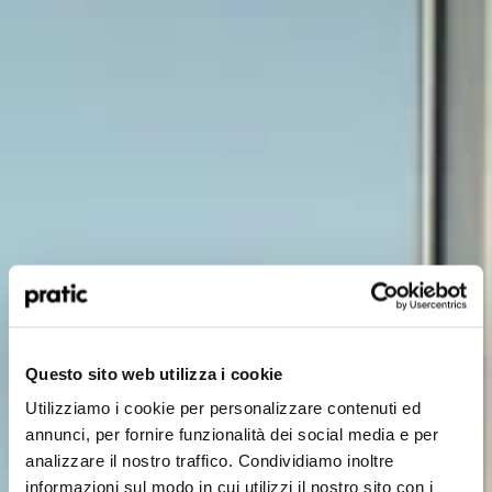
Qual è il profilo che meglio ti rappresenta?
*
HoReCa
Questo sito web utilizza i cookie
Utilizziamo i cookie per personalizzare contenuti ed
Designer/Progettista
annunci, per fornire funzionalità dei social media e per
analizzare il nostro traffico. Condividiamo inoltre
Privato
informazioni sul modo in cui utilizzi il nostro sito con i