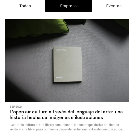
seguridad
Todas
Empresa
Eventos
Lea la noticia
SEP 2024
L’open air culture a través del lenguaje del arte: una
historia hecha de imágenes e ilustraciones
Contar la cultura al aire libre y comunicar el bienestar que deriva del tiempo
vivido al aire libre, pasa también a través de las herramientas de comunicación y
la selección de textos, imágenes e ilustraciones que puedan expresar el confort