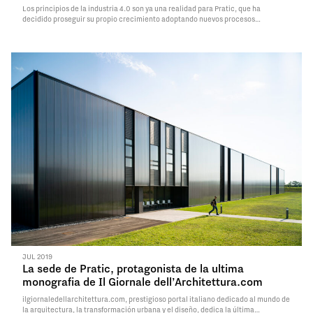
Los principios de la industria 4.0 son ya una realidad para Pratic, que ha
decidido proseguir su propio crecimiento adoptando nuevos procesos
totalmente automatizados e interconectados. Un proceso que la empresa puso
en marcha ya a principios de 2019 para completarlo en estas semanas.
Read
More
JUL 2019
La sede de Pratic, protagonista de la ultima
monografia de Il Giornale dell’Architettura.com
ilgiornaledellarchitettura.com, prestigioso portal italiano dedicado al mundo de
la arquitectura, la transformación urbana y el diseño, dedica la última