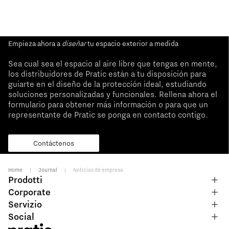
Empieza ahora a
diseñar
tu espacio exterior a medida
Sea cual sea el espacio al aire libre que tengas en mente,
los distribuidores de Pratic están a tu disposición para
guiarte en el diseño de la protección ideal, estudiando
soluciones personalizadas y funcionales. Rellena ahora el
formulario para obtener más información o para que un
representante de Pratic se ponga en contacto contigo.
Contáctenos
Home
|
Journal
|
Noticias de empresa
Prodotti
Corporate
Servizio
Social