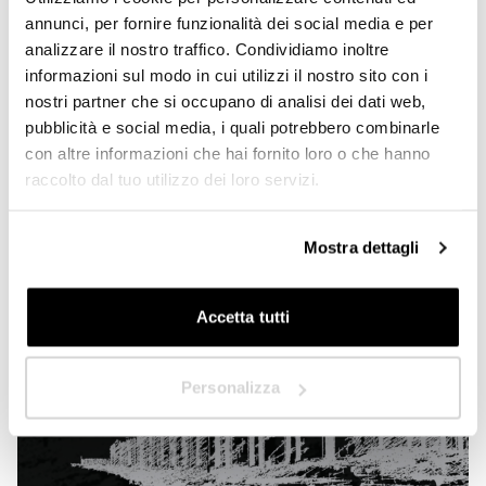
Proyectista/Arquitecto
annunci, per fornire funzionalità dei social media e per
analizzare il nostro traffico. Condividiamo inoltre
Privado
informazioni sul modo in cui utilizzi il nostro sito con i
nostri partner che si occupano di analisi dei dati web,
Distribuidor
pubblicità e social media, i quali potrebbero combinarle
DEC 2021
Connect gana el premio ADA 2021 y la Mención a la
con altre informazioni che hai fornito loro o che hanno
Sostenibilidad
raccolto dal tuo utilizzo dei loro servizi.
Menos de un año después de su salida al mercado, la pérgola bioclimática
¿En qué país se encuentra?
*
Connect ha obtenido el premio Archiproducts Design Awards 2021 y la mención
especial a la sostenibilidad en la categoría Aire libre.El certamen convocado
por…
Read More
Mostra dettagli
Accetta tutti
Siguiente
Personalizza