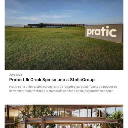
JUN 2023
Pratic f.lli Orioli Spa se une a StellaGroup
Pratic se ha unido a StellaGroup, uno de los principales fabricantes europeos de
cerramientos de ventanas, sistemas de acceso a edificios y protección solar
para exteriores. Como resultado del acuerdo, el hasta ahora vicepresidente de
Pratic, Edi Orioli, asume el cargo de director general. En este sentido, se…
Read
More