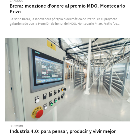
JAN 2020
Brera: menzione d’onore al premio MDO. Montecarlo
Prize
La Serie Brera, la innovadora pérgola bioclimática de Pratic, es el proyecto
galardonado con la Mención de honor del MDO. Montecarlo Prize. Pratic fue
premiada el pasado 23 de enero en el Yatch Club de Montecarlo por un jurado
internacional formado por…
Read More
DEC 2019
Industria 4.0: para pensar, producir y vivir mejor