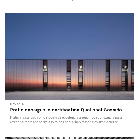
monografía del proyecto Radiografia del Contemporaneo a la nueva sede de
Pratic f.lli Orioli, realizada en el 2011 con una ampliación posterior en el 2018,
desarrollando soluciones formales y…
Read More
MAY 2019
Pratic consigue la certification Qualicoat Seaside
Pratic y la calidad como modelo de excelencia a seguir con constancia para
ofrecer al mercado pérgolas y toldos de diseño y materiales simplemente
perfectos. Es en esta óptica que la empresa recientemente ha conseguido la
marca de calidad Qualicoat Seaside por el barnizado de altísimas prestaciones
de todas las…
Read More