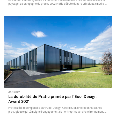
paysage. La campagne de presse 2022 Pratic débute dans le principaux media du
design, en surprenant avec une image aux couleurs désaturées : l’évolution du
langage iconique en blanc et…
Read More
JAN 2022
La durabilité de Pratic primée par l’Ecol Design
Award 2021
Pratic a été récompensée par l’Ecol Design Award 2021, une reconnaissance
prestigieuse qui témoigne l’engagement de l’entreprise vers l’environnement en
adoptant des solutions à haut rendement écologique. En 2021 l’entreprise a