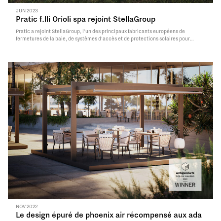
JUN 2023
Pratic f.lli Orioli spa rejoint StellaGroup
Pratic a rejoint StellaGroup, l’un des principaux fabricants européens de
fermetures de la baie, de systèmes d’accès et de protections solaires pour
l’extérieur. Suite à l’opération Edi Orioli, déjà vice-président de Pratic, devient
PDG. Ce sera lui à conduire, en étroite coordination avec Didier Simon, président
de StellaGroup…
Read More
NOV 2022
Le design épuré de phoenix air récompensé aux ada