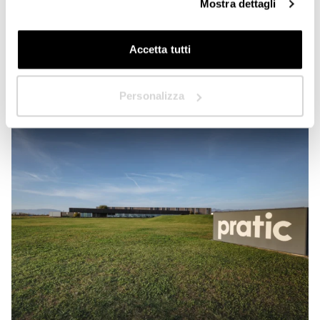
Mostra dettagli
DEC 2023
Le nouveau dépôt automatisé: fonction, style et
Accetta tutti
sécurité
Suivant
Dans le contexte architectonique et technique de Pratic, le troisième
établissement débute officiellement, conçu pour accueillir à l’intérieur l’un des
Personalizza
systèmes les plus à la pointe pour le stockage et la gestion automatisée des
matières premières.Le magasin automatisé innovateur est né dans la
continuité…
Read More