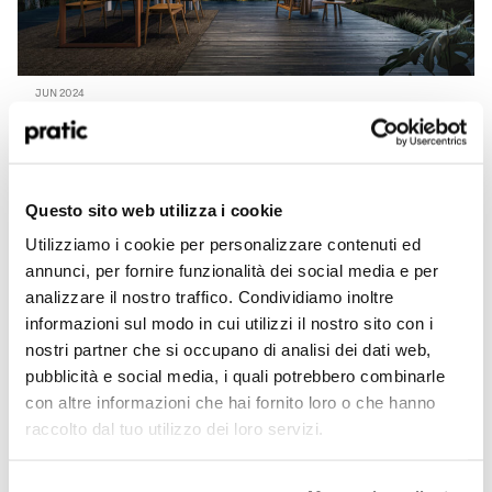
JUN 2024
“Outdoor, cabrio style” pour la campagne de presse
Pratic 2024
Quel est le profil qui vous correspond le mieux
Le coucher de soleil. C’est le moment où l’ombre et la lumière se rencontrent
?
*
dans une harmonie naturelle et suggestive. La même qui est créé par les lames
superposables de la pergola Carrera, une protagoniste inédite de la campagne
Questo sito web utilizza i cookie
de presse Pratic pour le 2024,…
Read More
HoReCa
Utilizziamo i cookie per personalizzare contenuti ed
Concepteur/Planificateur
annunci, per fornire funzionalità dei social media e per
analizzare il nostro traffico. Condividiamo inoltre
Particulier
informazioni sul modo in cui utilizzi il nostro sito con i
nostri partner che si occupano di analisi dei dati web,
Distributeur
pubblicità e social media, i quali potrebbero combinarle
con altre informazioni che hai fornito loro o che hanno
raccolto dal tuo utilizzo dei loro servizi.
Dans quel pays êtes-vous situé ?
*