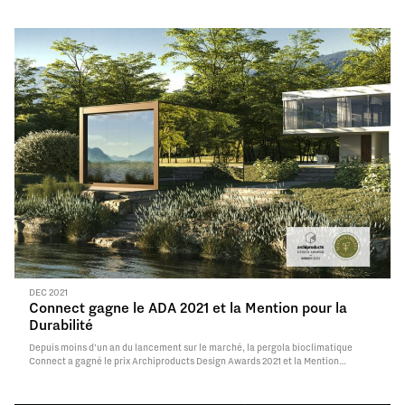
réduit de 1595kg la production de…
Read More
DEC 2021
Connect gagne le ADA 2021 et la Mention pour la
Durabilité
Depuis moins d’un an du lancement sur le marché, la pergola bioclimatique
Connect a gagné le prix Archiproducts Design Awards 2021 et la Mention
spéciale pour la Durabilité dans la catégorie Outdoor.Le concours organisé par
le portail d’architecture Archiproducts, déjà à sa 6^ édition,…
Read More