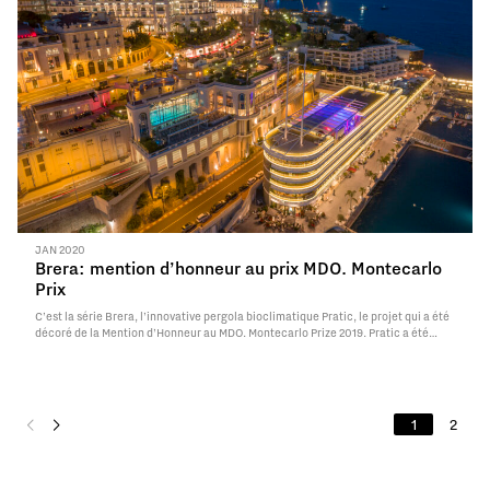
JAN 2020
Brera: mention d’honneur au prix MDO. Montecarlo
Prix
C’est la série Brera, l’innovative pergola bioclimatique Pratic, le projet qui a été
décoré de la Mention d’Honneur au MDO. Montecarlo Prize 2019. Pratic a été
primé le 23 janvier dernier au Yacht Club de Monaco par un jury international de
designers…
Read More
1
2