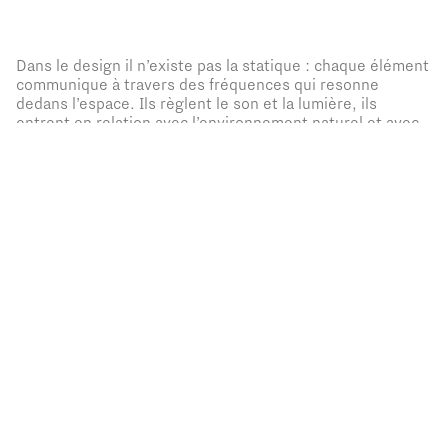
Dans le design il n’existe pas la statique : chaque élément
communique à travers des fréquences qui resonne
dedans l’espace. Ils règlent le son et la lumière, ils
entrent en relation avec l’environnement naturel et avec
l’être humain, jusqu’à influencer la manière même dont
nous vivons chaque environnement.
C’est pile sur cette fine ligne entre perçu et imperceptible
qu’ouvre la nouvelle édition d’Open Air Culture –
PraticMag, le magasin édit de Pratic qui cette année a
choisi de dédier sa propre issue au
fascinant thème des
fréquences
. Le magasin pénètre à travers les paysages
acoustiques, les villes climatiques, les espaces qui
favorisent la concentration et le bien-être, mais aussi des
endroits capables de moduler confidentialité et ouverture
sur le monde. Le design devient ainsi un outil pour
accorder expériences, émotions et attitudes.