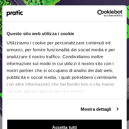
Quel est le profil qui vous correspond le mieux
?
*
Quel est le profil qui vous correspond le mieux
Questo sito web utilizza i cookie
HoReCa
?
*
Utilizziamo i cookie per personalizzare contenuti ed
Concepteur/Planificateur
annunci, per fornire funzionalità dei social media e per
HoReCa
analizzare il nostro traffico. Condividiamo inoltre
Particulier
informazioni sul modo in cui utilizzi il nostro sito con i
Concepteur/Planificateur
nostri partner che si occupano di analisi dei dati web,
Distributeur
pubblicità e social media, i quali potrebbero combinarle
Particulier
con altre informazioni che hai fornito loro o che hanno
raccolto dal tuo utilizzo dei loro servizi.
Distributeur
Dans quel pays êtes-vous situé ?
*
Mostra dettagli
Suivant
Accetta tutti