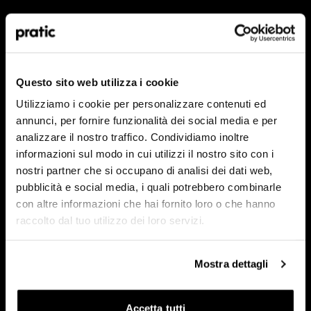
Qual è il profilo che meglio ti rappresenta?
*
HoReCa
Questo sito web utilizza i cookie
Utilizziamo i cookie per personalizzare contenuti ed
Designer/Progettista
annunci, per fornire funzionalità dei social media e per
analizzare il nostro traffico. Condividiamo inoltre
Privato
informazioni sul modo in cui utilizzi il nostro sito con i
nostri partner che si occupano di analisi dei dati web,
Rivenditore
pubblicità e social media, i quali potrebbero combinarle
con altre informazioni che hai fornito loro o che hanno
raccolto dal tuo utilizzo dei loro servizi.
In quale Paese ti trovi?
*
Mostra dettagli
Accetta tutti