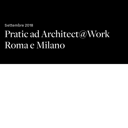
Settembre 2018
Pratic ad Architect@Work
Roma e Milano
Pratic rinnova la propria partecipazione ad A@W, vetrina
di presentazione delle ultime novità riservata agli
architetti.
La ultime collezioni Pratic sono state pensate e disegnate
seguendo le tendenze dell’architettura moderna e
integrarsi al meglio
in contesti dalle linee semplici ma significative, in cui nulla