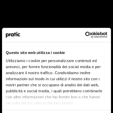
Qual è il profilo che meglio ti rappresenta?
*
HoReCa
Questo sito web utilizza i cookie
Utilizziamo i cookie per personalizzare contenuti ed
Designer/Progettista
annunci, per fornire funzionalità dei social media e per
analizzare il nostro traffico. Condividiamo inoltre
Privato
informazioni sul modo in cui utilizzi il nostro sito con i
nostri partner che si occupano di analisi dei dati web,
Rivenditore
pubblicità e social media, i quali potrebbero combinarle
con altre informazioni che hai fornito loro o che hanno
raccolto dal tuo utilizzo dei loro servizi.
In quale Paese ti trovi?
*