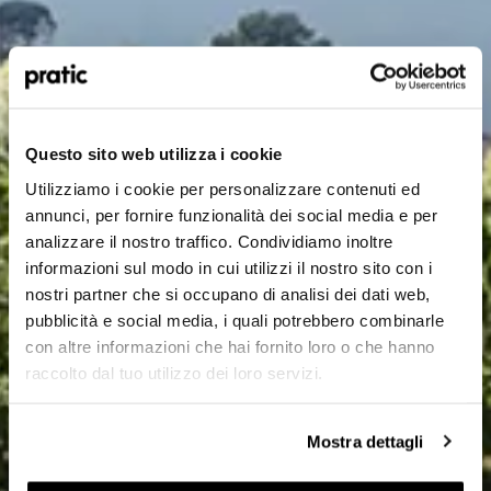
Qual è il profilo che meglio ti rappresenta?
*
HoReCa
Questo sito web utilizza i cookie
Utilizziamo i cookie per personalizzare contenuti ed
Designer/Progettista
annunci, per fornire funzionalità dei social media e per
analizzare il nostro traffico. Condividiamo inoltre
Privato
informazioni sul modo in cui utilizzi il nostro sito con i
nostri partner che si occupano di analisi dei dati web,
Rivenditore
pubblicità e social media, i quali potrebbero combinarle
con altre informazioni che hai fornito loro o che hanno
raccolto dal tuo utilizzo dei loro servizi.
In quale Paese ti trovi?
*
Mostra dettagli