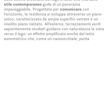
stile contemporaneo
gode di un panorama
impareggiabile. Progettata per
comunicare
con
l’orizzonte, la residenza si sviluppa attraverso un piano
unico, caratterizzato da ampie superfici vetrate e un
insolito piano rialzato. All’esterno, terrazzamenti verdi
sapientemente studiati guidano con naturalezza la vista
verso il lago: un effetto amplificato anche dal tetto
asimmetrico che, come un cannocchiale, punta
sull’azzurro dell’Iseo creando un portico
profondo
e
protetto
, che invita a trascorrere il tempo all’aperto.