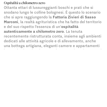
Ospitalità
a chilometro zero
Ottanta ettari di lussureggianti boschi e prati che si
snodano lungo le colline bolognesi. È questo lo scenario
che si apre raggiungendo la
Fattoria Zivieri di Sasso
Marconi
, la realtà agrituristica che ha fatto del territorio
e del suo rispetto l’essenza di un’
ospitalità
autenticamente a chilometro zero
. La tenuta
recentemente ristrutturata conta, insieme agli ambienti
dedicati alle attività agricole e di allevamento, anche
una bottega artigiana, eleganti camere e appartamenti
immersi nel verde, oltre a un ristorante dove degustare i
prodotti della stessa azienda agricola, beneficiando di un
panorama outdoor esclusivo.