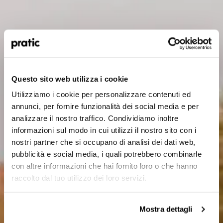
Qual è il profilo che meglio ti rappresenta?
*
HoReCa
Questo sito web utilizza i cookie
Utilizziamo i cookie per personalizzare contenuti ed
Designer/Progettista
annunci, per fornire funzionalità dei social media e per
analizzare il nostro traffico. Condividiamo inoltre
Privato
informazioni sul modo in cui utilizzi il nostro sito con i
nostri partner che si occupano di analisi dei dati web,
Rivenditore
pubblicità e social media, i quali potrebbero combinarle
con altre informazioni che hai fornito loro o che hanno
raccolto dal tuo utilizzo dei loro servizi.
In quale Paese ti trovi?
*
Mostra dettagli