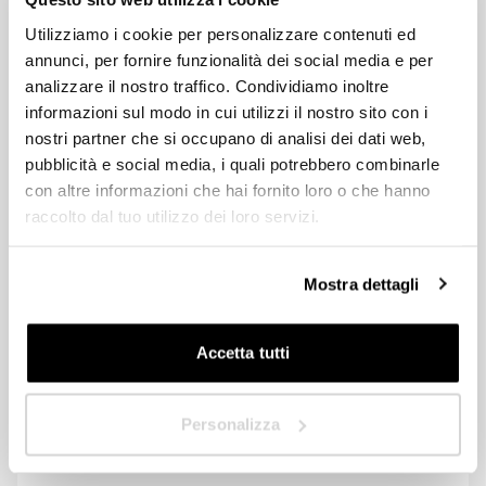
Außenbereichs
Welcher Außenbereich Ihnen auch immer vorschwebt, die Pratic-
Utilizziamo i cookie per personalizzare contenuti ed
Händler stehen Ihnen zur Verfügung, um Sie bei der Planung des
Designer/Architekt
annunci, per fornire funzionalità dei social media e per
idealen Beschattungssystems zu beraten und maßgeschneiderte
analizzare il nostro traffico. Condividiamo inoltre
und funktionelle Lösungen zu entwickeln. Füllen Sie jetzt das
Privat
Formular aus, um weitere Informationen zu erhalten oder um von
informazioni sul modo in cui utilizzi il nostro sito con i
einem Pratic-Ansprechpartner kontaktiert zu werden.
nostri partner che si occupano di analisi dei dati web,
Händler
pubblicità e social media, i quali potrebbero combinarle
con altre informazioni che hai fornito loro o che hanno
HoReCa
raccolto dal tuo utilizzo dei loro servizi.
In welchem Land sind Sie ansässig?
*
Designer/Architekt
Mostra dettagli
Privat
Accetta tutti
Händler
Nächste
Personalizza