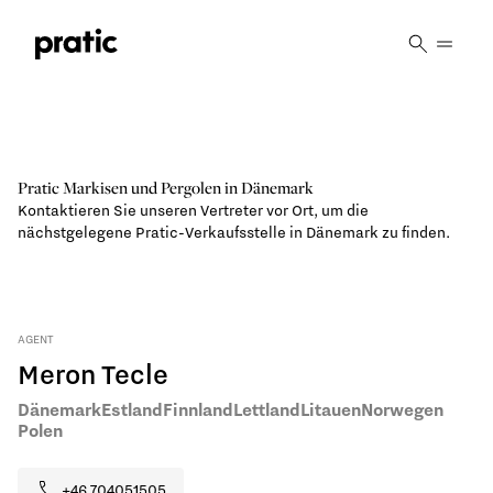
Vai al contenuto principale
Pratic Markisen und Pergolen in Dänemark
Kontaktieren Sie unseren Vertreter vor Ort, um die
nächstgelegene Pratic-Verkaufsstelle in Dänemark zu finden.
AGENT
Meron Tecle
Dänemark
Estland
Finnland
Lettland
Litauen
Norwegen
Polen
+46 704051505