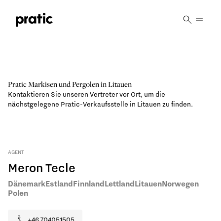
Vai al contenuto principale
Pratic Markisen und Pergolen in Litauen
Kontaktieren Sie unseren Vertreter vor Ort, um die
nächstgelegene Pratic-Verkaufsstelle in Litauen zu finden.
AGENT
Meron Tecle
Dänemark
Estland
Finnland
Lettland
Litauen
Norwegen
Polen
+46 704051505