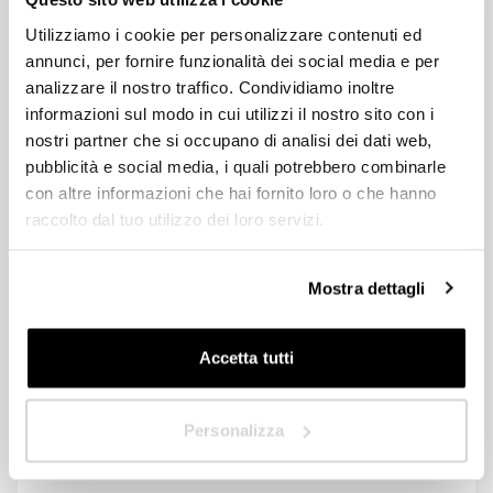
Außenbereichs
Welcher Außenbereich Ihnen auch immer vorschwebt, die Pratic-
Utilizziamo i cookie per personalizzare contenuti ed
Händler stehen Ihnen zur Verfügung, um Sie bei der Planung des
Designer/Architekt
annunci, per fornire funzionalità dei social media e per
idealen Beschattungssystems zu beraten und maßgeschneiderte
analizzare il nostro traffico. Condividiamo inoltre
und funktionelle Lösungen zu entwickeln. Füllen Sie jetzt das
Privat
Formular aus, um weitere Informationen zu erhalten oder um von
informazioni sul modo in cui utilizzi il nostro sito con i
einem Pratic-Ansprechpartner kontaktiert zu werden.
nostri partner che si occupano di analisi dei dati web,
Händler
pubblicità e social media, i quali potrebbero combinarle
con altre informazioni che hai fornito loro o che hanno
HoReCa
raccolto dal tuo utilizzo dei loro servizi.
In welchem Land sind Sie ansässig?
*
Designer/Architekt
Mostra dettagli
Privat
Accetta tutti
Händler
Nächste
Personalizza