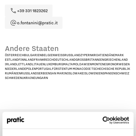
+39 331 1823262
o.fontanini@pratic.it
Andere Staaten
ÖSTERREICH
BULGARIEN
BELGIEN
WEISSRUSSLAND
ZYPERN
KROATIEN
DÄNEMARK
ESTLAND
FINNLAND
FRANKREICH
DEUTSCHLAND
GROSSBRITANNIEN
GRIECHENLAND
IRLAND
LETTLAND
LITAUEN
LUXEMBURG
MALTA
MOLDAWIEN
MONTENEGRO
NORWEGEN
NIEDERLANDE
POLEN
PORTUGAL
FÜRSTENTUM MONACO
DIE TSCHECHISCHE REPUBLIK
RUMÄNIEN
RUSSLAND
SERBIEN
SAN MARINO
SLOWAKEI
SLOWENIEN
SPANIEN
SCHWEIZ
SCHWEDEN
UKRAINE
UNGARN
Welches Profil stellt Sie am besten dar?
*