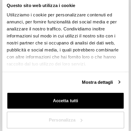
HoReCa
Beginnen Sie jetzt mit der Gestaltung Ihres individuellen
Questo sito web utilizza i cookie
Außenbereichs
Utilizziamo i cookie per personalizzare contenuti ed
Welcher Außenbereich Ihnen auch immer vorschwebt, die Pratic-
Designer/Architekt
annunci, per fornire funzionalità dei social media e per
Händler stehen Ihnen zur Verfügung, um Sie bei der Planung des
idealen Beschattungssystems zu beraten und maßgeschneiderte
analizzare il nostro traffico. Condividiamo inoltre
Privat
und funktionelle Lösungen zu entwickeln. Füllen Sie jetzt das
informazioni sul modo in cui utilizzi il nostro sito con i
Formular aus, um weitere Informationen zu erhalten oder um von
nostri partner che si occupano di analisi dei dati web,
Händler
einem Pratic-Ansprechpartner kontaktiert zu werden.
pubblicità e social media, i quali potrebbero combinarle
con altre informazioni che hai fornito loro o che hanno
raccolto dal tuo utilizzo dei loro servizi.
HoReCa
In welchem Land sind Sie ansässig?
*
Designer/Architekt
Mostra dettagli
Privat
Accetta tutti
Nächste
Händler
Personalizza