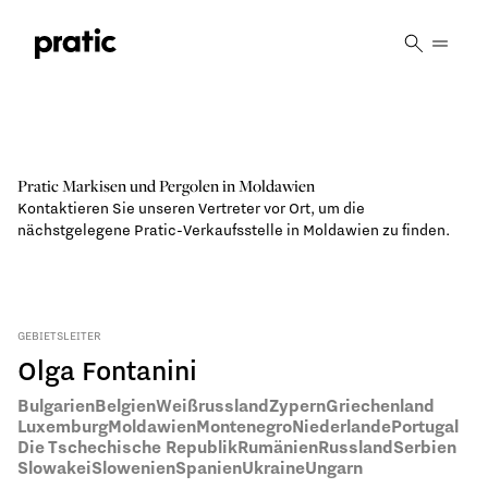
Vai al contenuto principale
Pratic Markisen und Pergolen in Moldawien
Kontaktieren Sie unseren Vertreter vor Ort, um die
nächstgelegene Pratic-Verkaufsstelle in Moldawien zu finden.
GEBIETSLEITER
Olga Fontanini
Bulgarien
Belgien
Weißrussland
Zypern
Griechenland
Luxemburg
Moldawien
Montenegro
Niederlande
Portugal
Die Tschechische Republik
Rumänien
Russland
Serbien
Slowakei
Slowenien
Spanien
Ukraine
Ungarn