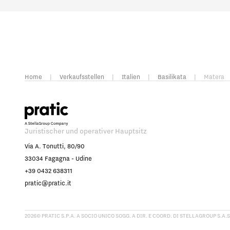
Home
|
Verkaufsstellen
|
Italien
|
Basilikata
|
Matera
Juristischer und operativer Hauptsitz
Via A. Tonutti, 80/90
33034 Fagagna - Udine
+39 0432 638311
pratic@pratic.it
2026© PRATIC S.P.A. A SOCIO UNICO SOGG. A DIR. E COORD. DI STELLAGROUP S.A.S.