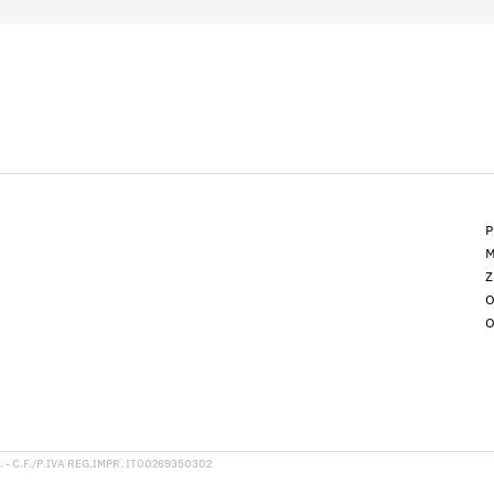
P
M
Z
O
O
 - C.F./P.IVA REG.IMPR. IT00269350302