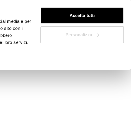
DE
Schnellstart
Accetta tutti
cial media e per
o sito con i
Personalizza
rebbero
i loro servizi.