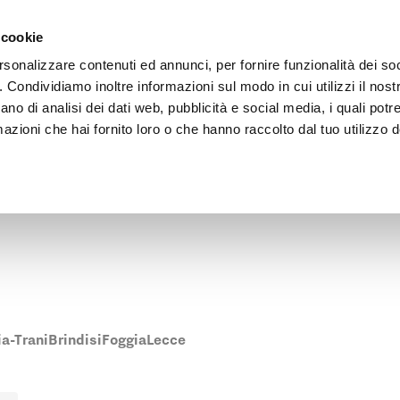
Vai al contenuto principale
rnehmen
Architekten Bereich
Verkaufsstellen
 cookie
rsonalizzare contenuti ed annunci, per fornire funzionalità dei so
o. Condividiamo inoltre informazioni sul modo in cui utilizzi il nostr
ano di analisi dei dati web, pubblicità e social media, i quali pot
azioni che hai fornito loro o che hanno raccolto dal tuo utilizzo de
ene Pratic-Verkaufsstelle in Matera zu finden.
ia-Trani
Brindisi
Foggia
Lecce