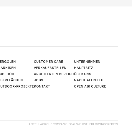
ERGOLEN
CUSTOMER CARE
UNTERNEHMEN
ARKISEN
VERKAUFSSTELLEN
HAUPTSITZ
UBEHÖR
ARCHITEKTEN BEREICH
ÜBER UNS
BERFLÄCHEN
JOBS
NACHHALTIGKEIT
UTDOOR-PROJEKTE
KONTAKT
OPEN AIR CULTURE
A STELLAGROUP COMPANY
LEGALS
WHISTLEBLOWING
CREDITS