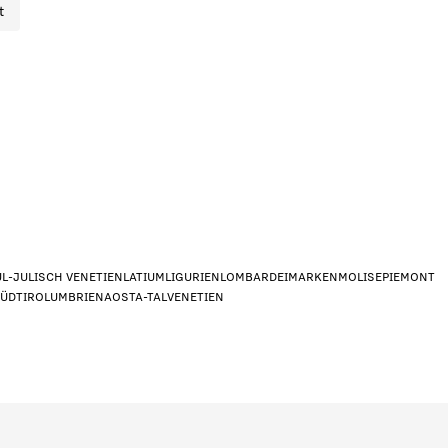
t
UL-JULISCH VENETIEN
LATIUM
LIGURIEN
LOMBARDEI
MARKEN
MOLISE
PIEMONT
n dar?
*
SÜDTIROL
UMBRIEN
AOSTA-TAL
VENETIEN
signer/Architekt
Privat
Händle
g?
*