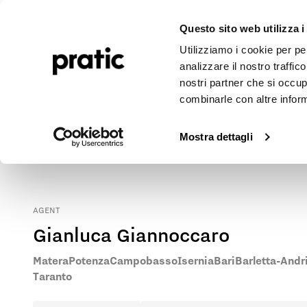
Pergolen
Markisen
Outdoor-Projekte
Journal
Unte
Questo sito web utilizza i
Utilizziamo i cookie per pe
analizzare il nostro traffic
nostri partner che si occup
combinarle con altre inform
Pratic Markisen und Pergolen in Matera
Kontaktieren Sie unseren Vertreter vor Ort, um die nächstgeleg
Mostra dettagli
AGENT
Gianluca Giannoccaro
Matera
Potenza
Campobasso
Isernia
Bari
Barletta-Andr
Taranto