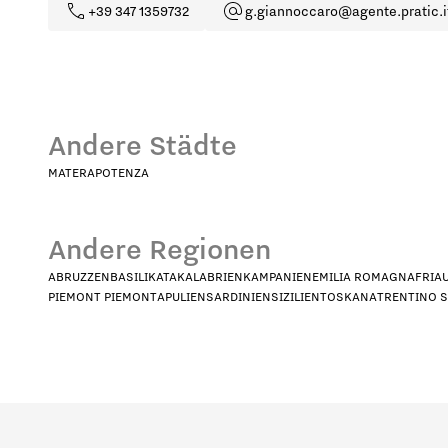
+39 347 1359732
g.giannoccaro@agente.pratic.i
Andere Städte
MATERA
POTENZA
Andere Regionen
ABRUZZEN
BASILIKATA
KALABRIEN
KAMPANIEN
EMILIA ROMAGNA
FRIA
Welches Profil stellt Sie am beste
PIEMONT PIEMONT
APULIEN
SARDINIEN
SIZILIEN
TOSKANA
TRENTINO 
HoReCa
De
In welchem Land sind Sie ansässi