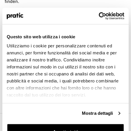
finden.
Welches Profil stellt Sie am besten dar?
*
Pratic in Italien
HoReCa
Questo sito web utilizza i cookie
ABRUZZEN
LOMBARDEI
VENETIEN
Utilizziamo i cookie per personalizzare contenuti ed
AOSTA-TAL
MARKEN
Designer/Architekt
APULIEN
MOLISE
annunci, per fornire funzionalità dei social media e per
BASILIKATA
PIEMONT
analizzare il nostro traffico. Condividiamo inoltre
EMILIA ROMAGNA
PIEMONT PIEMONT
Privat
FRIAUL-JULISCH VENETIEN
SARDINIEN
informazioni sul modo in cui utilizzi il nostro sito con i
KALABRIEN
SIZILIEN
nostri partner che si occupano di analisi dei dati web,
KAMPANIEN
TOSKANA
Händler
LATIUM
TRENTINO SÜDTIROL
pubblicità e social media, i quali potrebbero combinarle
LIGURIEN
UMBRIEN
con altre informazioni che hai fornito loro o che hanno
raccolto dal tuo utilizzo dei loro servizi.
Suche nach einem Agenten nach Stadt
In welchem Land sind Sie ansässig?
*
Mostra dettagli
Pratic in Europa