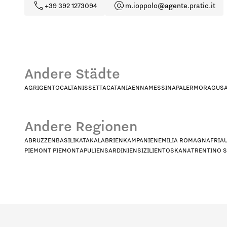
+39 392 1273094
m.ioppolo@agente.pratic.it
Andere Städte
AGRIGENTO
CALTANISSETTA
CATANIA
ENNA
MESSINA
PALERMO
RAGUS
Andere Regionen
ABRUZZEN
BASILIKATA
KALABRIEN
KAMPANIEN
EMILIA ROMAGNA
FRIA
Welches Profil stellt Sie am beste
PIEMONT PIEMONT
APULIEN
SARDINIEN
SIZILIEN
TOSKANA
TRENTINO 
HoReCa
De
In welchem Land sind Sie ansässi