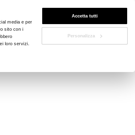
DE
Schnellstart
Accetta tutti
cial media e per
o sito con i
Personalizza
rebbero
i loro servizi.