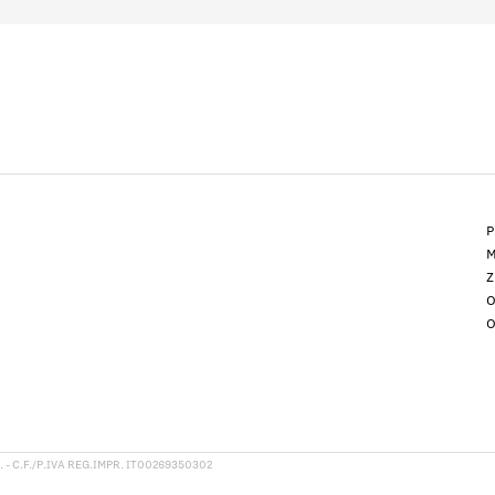
P
M
Z
O
O
 - C.F./P.IVA REG.IMPR. IT00269350302