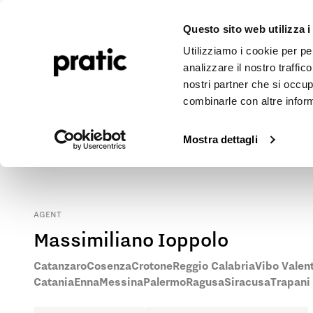
Pergolen
Markisen
Outdoor-Projekte
Journal
Unte
Questo sito web utilizza i
Utilizziamo i cookie per pe
analizzare il nostro traffic
nostri partner che si occup
combinarle con altre inform
Pratic Markisen und Pergolen in Trapani
Kontaktieren Sie unseren Vertreter vor Ort, um die nächstgeleg
Mostra dettagli
AGENT
Massimiliano Ioppolo
Catanzaro
Cosenza
Crotone
Reggio Calabria
Vibo Valen
Catania
Enna
Messina
Palermo
Ragusa
Siracusa
Trapani