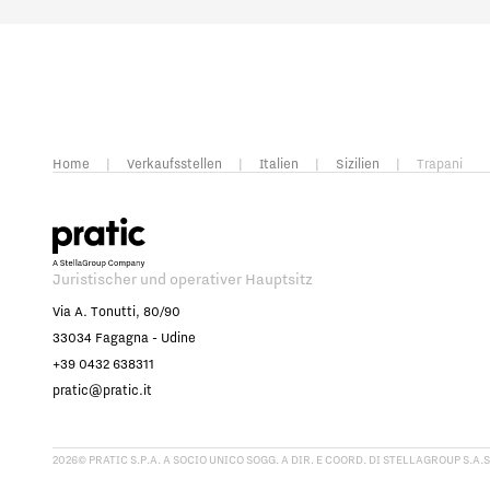
Home
|
Verkaufsstellen
|
Italien
|
Sizilien
|
Trapani
Juristischer und operativer Hauptsitz
Via A. Tonutti, 80/90
33034 Fagagna - Udine
+39 0432 638311
pratic@pratic.it
2026© PRATIC S.P.A. A SOCIO UNICO SOGG. A DIR. E COORD. DI STELLAGROUP S.A.S.