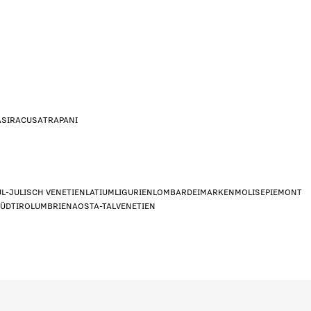
A
SIRACUSA
TRAPANI
UL-JULISCH VENETIEN
LATIUM
LIGURIEN
LOMBARDEI
MARKEN
MOLISE
PIEMONT
n dar?
*
SÜDTIROL
UMBRIEN
AOSTA-TAL
VENETIEN
signer/Architekt
Privat
Händle
g?
*