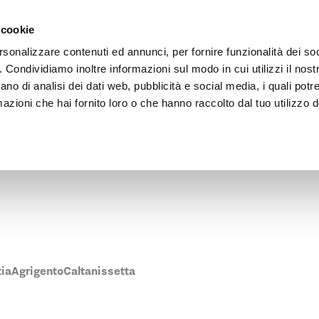
Vai al contenuto principale
rnehmen
Architekten Bereich
Verkaufsstellen
 cookie
rsonalizzare contenuti ed annunci, per fornire funzionalità dei so
o. Condividiamo inoltre informazioni sul modo in cui utilizzi il nostr
ano di analisi dei dati web, pubblicità e social media, i quali pot
azioni che hai fornito loro o che hanno raccolto dal tuo utilizzo de
ene Pratic-Verkaufsstelle in Trapani zu finden.
tia
Agrigento
Caltanissetta