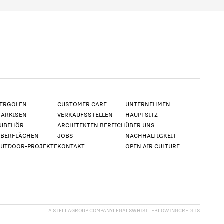
ERGOLEN
CUSTOMER CARE
UNTERNEHMEN
ARKISEN
VERKAUFSSTELLEN
HAUPTSITZ
UBEHÖR
ARCHITEKTEN BEREICH
ÜBER UNS
BERFLÄCHEN
JOBS
NACHHALTIGKEIT
UTDOOR-PROJEKTE
KONTAKT
OPEN AIR CULTURE
A STELLAGROUP COMPANY
LEGALS
WHISTLEBLOWING
CREDITS