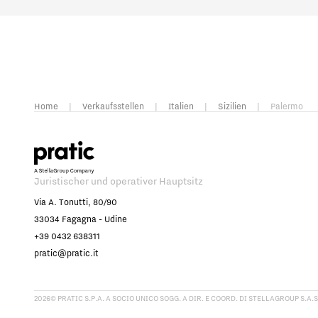
Home
|
Verkaufsstellen
|
Italien
|
Sizilien
|
Palermo
Juristischer und operativer Hauptsitz
Via A. Tonutti, 80/90
33034 Fagagna - Udine
+39 0432 638311
pratic@pratic.it
2026© PRATIC S.P.A. A SOCIO UNICO SOGG. A DIR. E COORD. DI STELLAGROUP S.A.S.