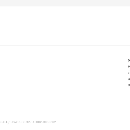
P
M
Z
O
O
 - C.F./P.IVA REG.IMPR. IT00269350302