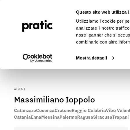
Pergolen
Markisen
Outdoor-Projekte
Journal
Unte
Questo sito web utilizza i
Utilizziamo i cookie per pe
analizzare il nostro traffic
nostri partner che si occup
combinarle con altre inform
Pratic Markisen und Pergolen in Palermo
Kontaktieren Sie unseren Vertreter vor Ort, um die nächstgeleg
Mostra dettagli
AGENT
Massimiliano Ioppolo
Catanzaro
Cosenza
Crotone
Reggio Calabria
Vibo Valen
Catania
Enna
Messina
Palermo
Ragusa
Siracusa
Trapani