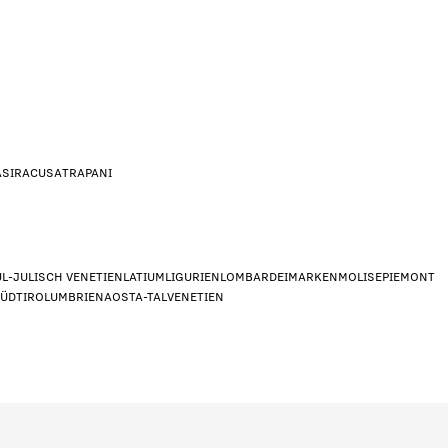
A
SIRACUSA
TRAPANI
UL-JULISCH VENETIEN
LATIUM
LIGURIEN
LOMBARDEI
MARKEN
MOLISE
PIEMONT
n dar?
*
SÜDTIROL
UMBRIEN
AOSTA-TAL
VENETIEN
signer/Architekt
Privat
Händle
g?
*