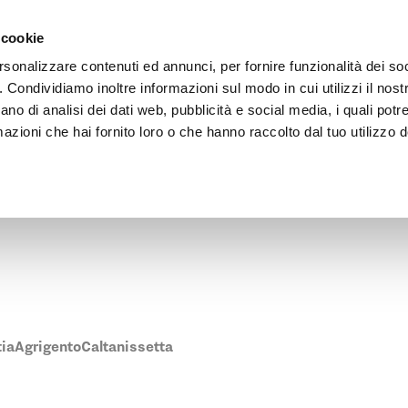
Vai al contenuto principale
rnehmen
Architekten Bereich
Verkaufsstellen
 cookie
rsonalizzare contenuti ed annunci, per fornire funzionalità dei so
o. Condividiamo inoltre informazioni sul modo in cui utilizzi il nostr
ano di analisi dei dati web, pubblicità e social media, i quali pot
azioni che hai fornito loro o che hanno raccolto dal tuo utilizzo de
ene Pratic-Verkaufsstelle in Palermo zu finden.
tia
Agrigento
Caltanissetta