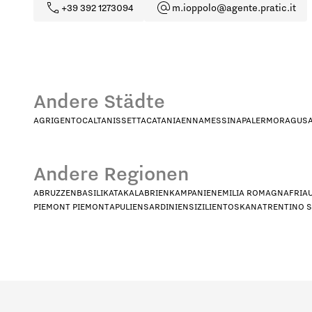
+39 392 1273094
m.ioppolo@agente.pratic.it
Andere Städte
AGRIGENTO
CALTANISSETTA
CATANIA
ENNA
MESSINA
PALERMO
RAGUS
Andere Regionen
ABRUZZEN
BASILIKATA
KALABRIEN
KAMPANIEN
EMILIA ROMAGNA
FRIA
Welches Profil stellt Sie am beste
PIEMONT PIEMONT
APULIEN
SARDINIEN
SIZILIEN
TOSKANA
TRENTINO 
HoReCa
De
In welchem Land sind Sie ansässi