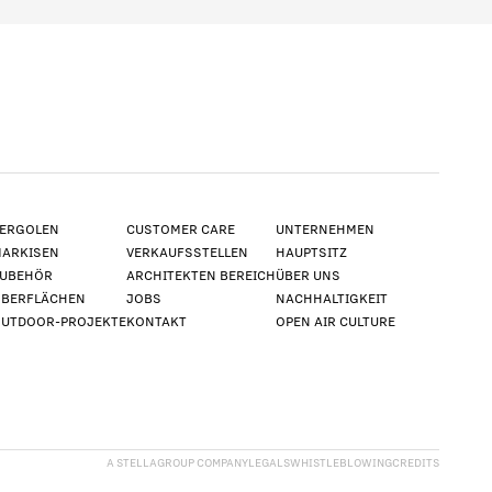
ERGOLEN
CUSTOMER CARE
UNTERNEHMEN
ARKISEN
VERKAUFSSTELLEN
HAUPTSITZ
UBEHÖR
ARCHITEKTEN BEREICH
ÜBER UNS
BERFLÄCHEN
JOBS
NACHHALTIGKEIT
UTDOOR-PROJEKTE
KONTAKT
OPEN AIR CULTURE
A STELLAGROUP COMPANY
LEGALS
WHISTLEBLOWING
CREDITS