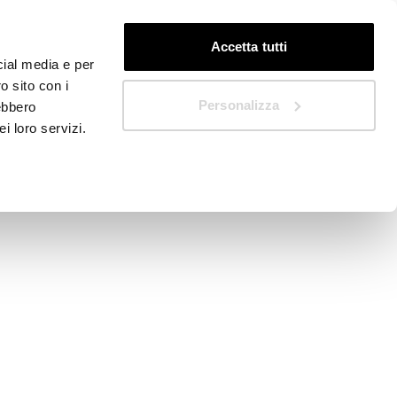
DE
Schnellstart
Accetta tutti
cial media e per
o sito con i
Personalizza
rebbero
i loro servizi.