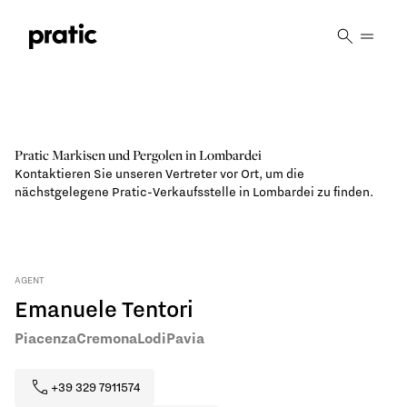
Vai al contenuto principale
Pratic Markisen und Pergolen in Lombardei
Kontaktieren Sie unseren Vertreter vor Ort, um die
nächstgelegene Pratic-Verkaufsstelle in Lombardei zu finden.
AGENT
Emanuele Tentori
Piacenza
Cremona
Lodi
Pavia
+39 329 7911574