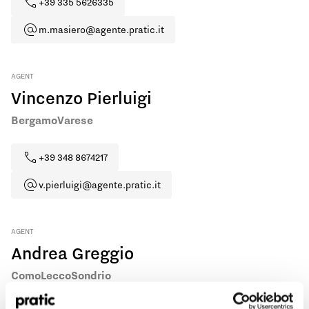
+39 335 5626335
m.masiero@agente.pratic.it
AGENT
Vincenzo Pierluigi
Bergamo
Varese
+39 348 8674217
v.pierluigi@agente.pratic.it
AGENT
Andrea Greggio
Como
Lecco
Sondrio