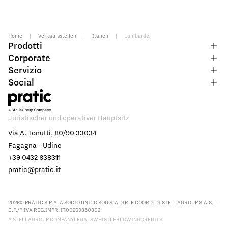
Home
|
Verkaufsstellen
|
Italien
|
Lombardei
Prodotti
Corporate
Servizio
Social
Juristischer und operativer Hauptsitz
Via A. Tonutti, 80/90 33034
Fagagna - Udine
+39 0432 638311
pratic@pratic.it
2026© PRATIC S.P.A. A SOCIO UNICO SOGG. A DIR. E COORD. DI STELLAGROUP S.A.S. -
C.F./P.IVA REG.IMPR. IT00269350302
A STELLAGROUP COMPANY
LEGALS
WHISTLEBLOWING
CREDITS