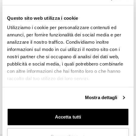
Welches Profil stellt Sie am besten dar?
+39 324 9036374
*
a.greggio@agente.pratic.it
HoReCa
Questo sito web utilizza i cookie
Utilizziamo i cookie per personalizzare contenuti ed
Designer/Architekt
annunci, per fornire funzionalità dei social media e per
analizzare il nostro traffico. Condividiamo inoltre
Privat
Andere Städte
informazioni sul modo in cui utilizzi il nostro sito con i
MILANO
BERGAMO
BRESCIA
COMO
CREMONA
LECCO
LODI
nostri partner che si occupano di analisi dei dati web,
Händler
MANTOVA
MONZA E BRIANZA
SONDRIO
PAVIA
VARESE
pubblicità e social media, i quali potrebbero combinarle
con altre informazioni che hai fornito loro o che hanno
raccolto dal tuo utilizzo dei loro servizi.
Andere Regionen
In welchem Land sind Sie ansässig?
*
ABRUZZEN
BASILIKATA
KALABRIEN
KAMPANIEN
EMILIA ROMAGNA
FRIAUL-JULISCH VENETIEN
LATIUM
LIGURIEN
LOMBARDEI
MARKEN
MOLISE
PIEMONT
Mostra dettagli
PIEMONT PIEMONT
APULIEN
SARDINIEN
SIZILIEN
TOSKANA
TRENTINO SÜDTIROL
UMBRIEN
AOSTA-TAL
VENETIEN
Accetta tutti
Nächste