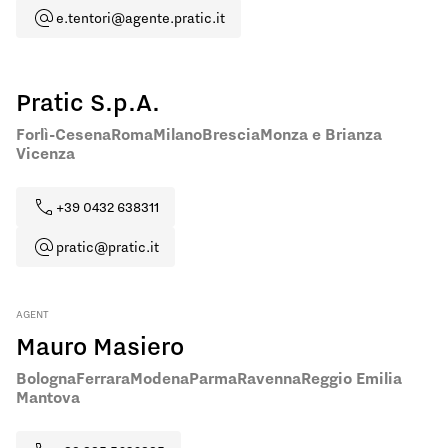
e.tentori@agente.pratic.it
Pratic S.p.A.
Forlì-Cesena
Roma
Milano
Brescia
Monza e Brianza
Vicenza
+39 0432 638311
pratic@pratic.it
AGENT
Mauro Masiero
Bologna
Ferrara
Modena
Parma
Ravenna
Reggio Emilia
Mantova