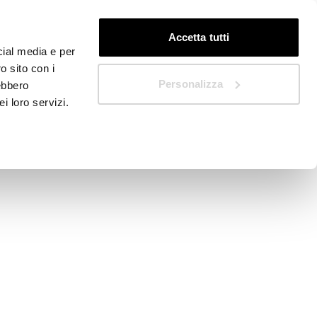
DE
Schnellstart
Accetta tutti
cial media e per
o sito con i
Personalizza
rebbero
i loro servizi.