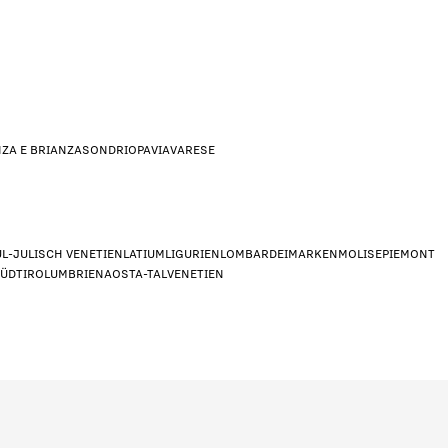
ZA E BRIANZA
SONDRIO
PAVIA
VARESE
UL-JULISCH VENETIEN
LATIUM
LIGURIEN
LOMBARDEI
MARKEN
MOLISE
PIEMONT
SÜDTIROL
UMBRIEN
AOSTA-TAL
VENETIEN
n dar?
*
signer/Architekt
Privat
Händle
g?
*