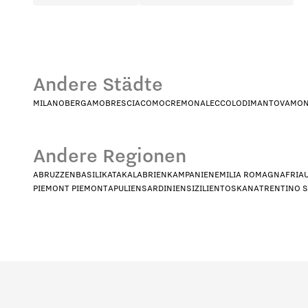
Andere Städte
MILANO
BERGAMO
BRESCIA
COMO
CREMONA
LECCO
LODI
MANTOVA
MON
Andere Regionen
ABRUZZEN
BASILIKATA
KALABRIEN
KAMPANIEN
EMILIA ROMAGNA
FRIA
PIEMONT PIEMONT
APULIEN
SARDINIEN
SIZILIEN
TOSKANA
TRENTINO 
Welches Profil stellt Sie am beste
HoReCa
De
In welchem Land sind Sie ansässi