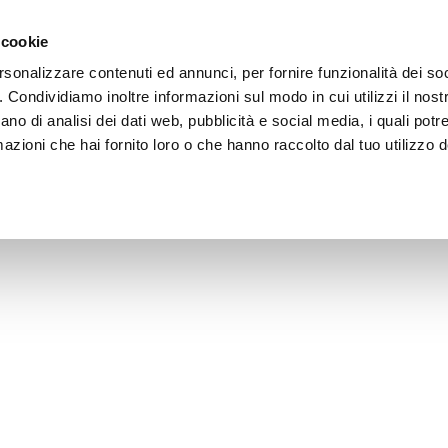
Vai al contenuto principale
rnehmen
Architekten Bereich
Verkaufsstellen
 cookie
rsonalizzare contenuti ed annunci, per fornire funzionalità dei so
o. Condividiamo inoltre informazioni sul modo in cui utilizzi il nostr
ano di analisi dei dati web, pubblicità e social media, i quali pot
azioni che hai fornito loro o che hanno raccolto dal tuo utilizzo de
ene Pratic-Verkaufsstelle in Pavia zu finden.