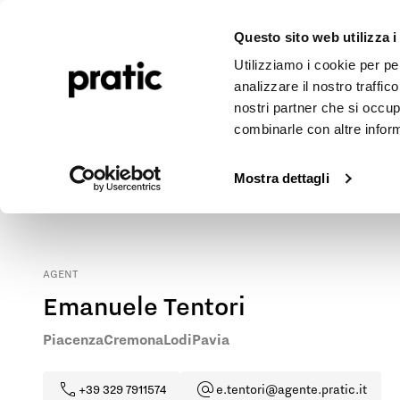
Pergolen
Markisen
Outdoor-Projekte
Journal
Unte
Questo sito web utilizza i
Utilizziamo i cookie per pe
analizzare il nostro traffic
nostri partner che si occup
combinarle con altre inform
Pratic Markisen und Pergolen in Pavia
Kontaktieren Sie unseren Vertreter vor Ort, um die nächstgeleg
Mostra dettagli
AGENT
Emanuele Tentori
Piacenza
Cremona
Lodi
Pavia
+39 329 7911574
e.tentori@agente.pratic.it